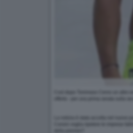
Così dopo Tommaso Cerno un altro este
offerto - per una prima serata sulla se
La notizia è stata accolta nel nuovo p
Corsini voglia ripetere le imprese falli
della premier?