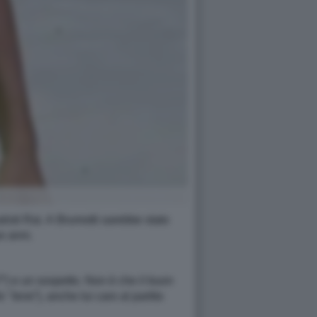
isti Rai. A Brumotti sarebbe stato
e anni.
?”) e un sospetto. Non è che il buon
 "Iene”), anche lui caro al partito