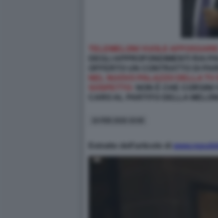
TELEMELONI VUOLE AFFOSSARE 
DEGLI APPROFONDIMENTI RAI PAO
OFFERTO UN CONTRATTO DI PAREC
NEL NUOVO PALAZZO DELLA TV D
SOSPETTO:
NON È CHE CORSINI 
CARO AL PARTITO DELLA MELON
16 FEB 2026 19:06
Estratto dell'articolo di
www.repubbl