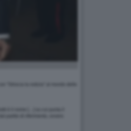
 con “Striscia la notizia” al mondo delle
ti è il nome […] su cui punta il
l partito di riferimento, ovvero