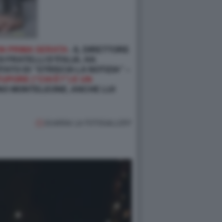
IN PRIMA SERATA
- IL DIRETTORE
 FRATELLI D’ITALIA, HA
ATO DI “STRISCIA LA NOTIZIA” –
UPORE (“CHI È?”) E UN
INO MONTELEONE, ANCHE LUI
GUARDA LA FOTOGALLERY