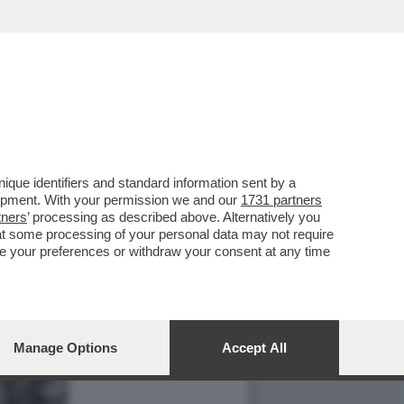
que identifiers and standard information sent by a
lopment. With your permission we and our
1731 partners
tners
’ processing as described above. Alternatively you
at some processing of your personal data may not require
nge your preferences or withdraw your consent at any time
Manage Options
Accept All