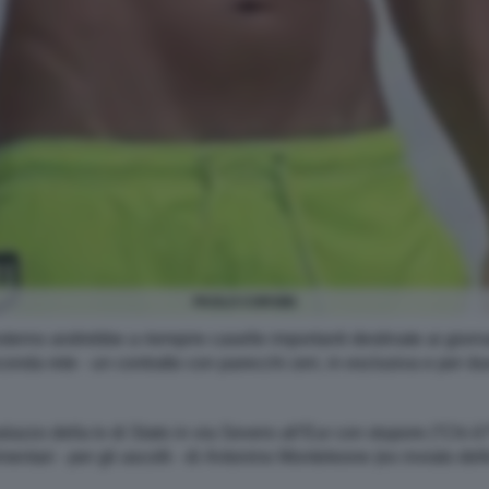
PAOLO CORSINI
rno andrebbe a riempire caselle importanti destinate ai giornal
conda rete - un contratto con parecchi zeri, in esclusiva e per du
alazzo della tv di Stato in via Severo all’Eur con stupore (“Chi è
mentari - per gli ascolti - di Antonino Monteleone (ex inviato delle