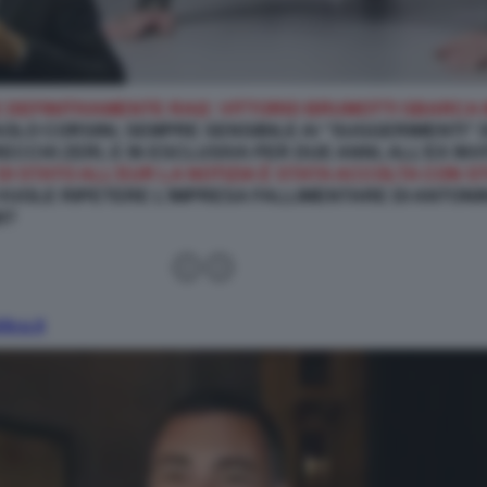
DEFINITIVAMENTE RAI2: VITTORIO BRUMOTTI SBARCA 
LO CORSINI, SEMPRE SENSIBILE AI “SUGGERIMENTI” DI
CHI ZERI, E IN ESCLUSIVA PER DUE ANNI, ALL’EX INVIT
I STATO ALL’EUR LA NOTIZIA È STATA ACCOLTA CON ST
VUOLE RIPETERE L’IMPRESA FALLIMENTARE DI ANTON
I?
ica.it