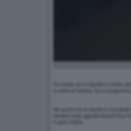
Da inviato per la legalità e ciclista sp
eccellenze italiane, da un programma s
Ma quello che lo aspetta è soprattutto
direttore degli approfondimenti Rai Pa
Fratelli d’Italia.