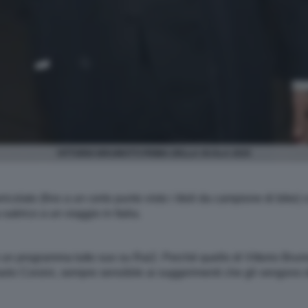
VITTORIO BRUMOTTI PRIMA DELLA SCALA 2025
ericolato (fino a un certo punto visto i titoli da campione di bike)
atirico a un viaggio in Italia.
 un programma tutto suo su Rai2. Perché quello di Vittorio Brumot
olo Corsini, sempre sensibile ai suggerimenti che gli vengono da