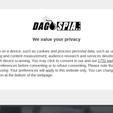
We value your privacy
 on a device, such as cookies and process personal data, such as uni
ising and content measurement, audience research and services deve
gh device scanning. You may click to consent to our and our
1731 par
ferences before consenting or to refuse consenting. Please note th
essing. Your preferences will apply to this website only. You can cha
on at the bottom of the webpage.