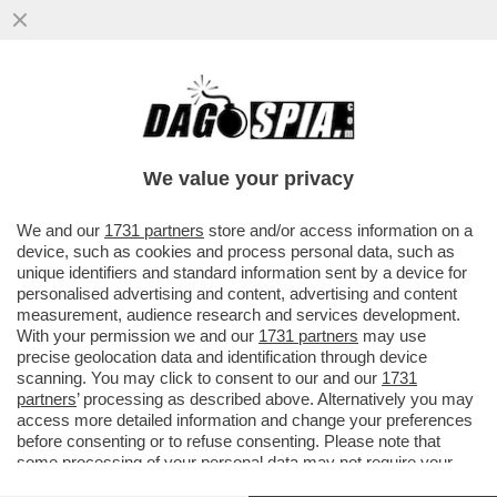
We value your privacy
We and our
1731 partners
store and/or access information on a
device, such as cookies and process personal data, such as
unique identifiers and standard information sent by a device for
personalised advertising and content, advertising and content
measurement, audience research and services development.
With your permission we and our
1731 partners
may use
precise geolocation data and identification through device
scanning. You may click to consent to our and our
1731
partners
’ processing as described above. Alternatively you may
access more detailed information and change your preferences
before consenting or to refuse consenting. Please note that
LA VENEZIA DEI GIUSTI -
CHE DELUSIONE QUESTO
some processing of your personal data may not require your
“PEARL” DI TI WEST, PREQUEL DI “X – A SEXY
consent, but you have a right to object to such processing. Your
HORROR STORY”, CHE ASPETTAVAMO TUTTI
. E DIRE