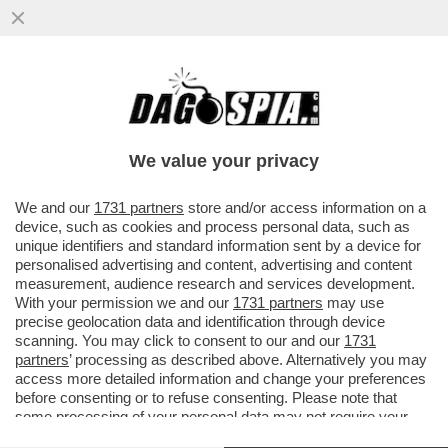
We value your privacy
We and our
1731 partners
store and/or access information on a
device, such as cookies and process personal data, such as
unique identifiers and standard information sent by a device for
personalised advertising and content, advertising and content
measurement, audience research and services development.
With your permission we and our
1731 partners
may use
precise geolocation data and identification through device
scanning. You may click to consent to our and our
1731
partners
’ processing as described above. Alternatively you may
VIDEO-STRACULT! “COGLIONA, MA VAI A CAGARE,
access more detailed information and change your preferences
MA GUARDA QUESTA TESTA DI CAZZO, STAI ZITTA” –
before consenting or to refuse consenting. Please note that
AL "GRANDE FRATELLO VIP" VA IN SCENA LA
some processing of your personal data may not require your
SBROCCATA EPICA DI MARCO BERRY CONTRO
consent, but you have a right to object to such processing. Your
FRANCESCA MANZINI – ECCO COSA HA SCATENATO