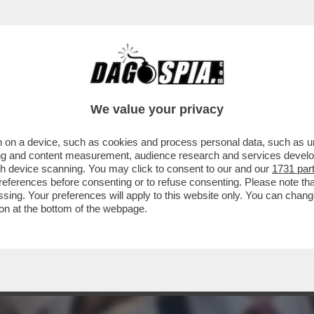
We value your privacy
 on a device, such as cookies and process personal data, such as uni
ising and content measurement, audience research and services deve
gh device scanning. You may click to consent to our and our
1731 par
ferences before consenting or to refuse consenting. Please note th
essing. Your preferences will apply to this website only. You can cha
on at the bottom of the webpage.