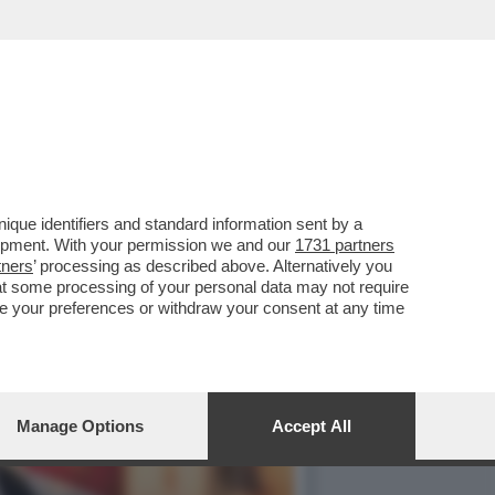
que identifiers and standard information sent by a
lopment. With your permission we and our
1731 partners
tners
’ processing as described above. Alternatively you
at some processing of your personal data may not require
nge your preferences or withdraw your consent at any time
Manage Options
Accept All