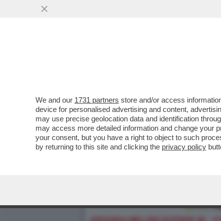
We and our
1731 partners
store and/or access information
device for personalised advertising and content, advert
may use precise geolocation data and identification throu
may access more detailed information and change your pre
your consent, but you have a right to object to such proc
by returning to this site and clicking the
privacy policy
butt
ARIANNA MELONI SCENDE IN…C