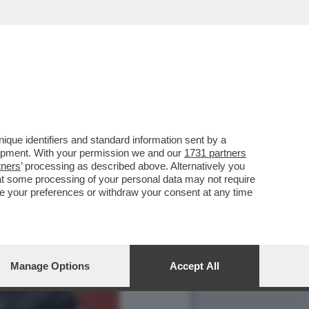
que identifiers and standard information sent by a
lopment. With your permission we and our
1731 partners
tners
’ processing as described above. Alternatively you
at some processing of your personal data may not require
nge your preferences or withdraw your consent at any time
Manage Options
Accept All