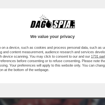
We value your privacy
 on a device, such as cookies and process personal data, such as uni
ising and content measurement, audience research and services deve
gh device scanning. You may click to consent to our and our
1731 par
ferences before consenting or to refuse consenting. Please note th
essing. Your preferences will apply to this website only. You can cha
on at the bottom of the webpage.