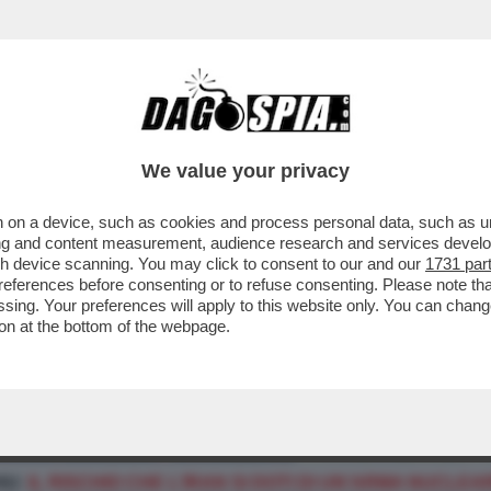
We value your privacy
 on a device, such as cookies and process personal data, such as uni
ising and content measurement, audience research and services deve
gh device scanning. You may click to consent to our and our
1731 par
ferences before consenting or to refuse consenting. Please note th
essing. Your preferences will apply to this website only. You can cha
on at the bottom of the webpage.
HU:
IL RISCHIO CHE L’IRAN SI DOTI DI UN’ARMA NUCLE