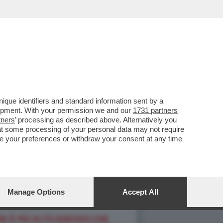
que identifiers and standard information sent by a
lopment. With your permission we and our
1731 partners
tners
’ processing as described above. Alternatively you
at some processing of your personal data may not require
nge your preferences or withdraw your consent at any time
Manage Options
Accept All
ARE È PIÙ ALTO ADESSO CHE