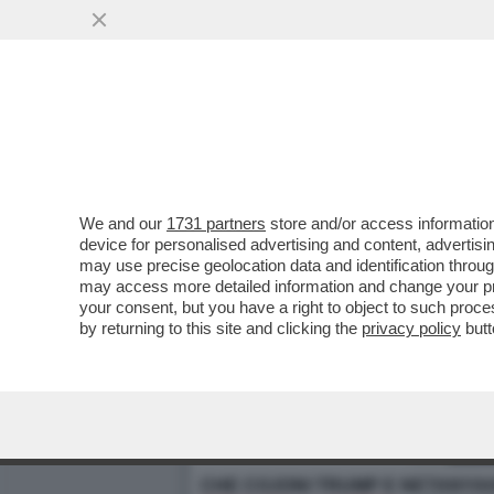
We and our
1731 partners
store and/or access information
device for personalised advertising and content, advert
may use precise geolocation data and identification throu
may access more detailed information and change your pre
your consent, but you have a right to object to such proc
by returning to this site and clicking the
privacy policy
butt
CHE COJONI TRUMP E NETANYA