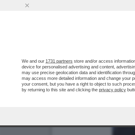
We and our
1731 partners
store and/or access information
device for personalised advertising and content, advert
may use precise geolocation data and identification throu
may access more detailed information and change your pre
your consent, but you have a right to object to such proc
by returning to this site and clicking the
privacy policy
butt