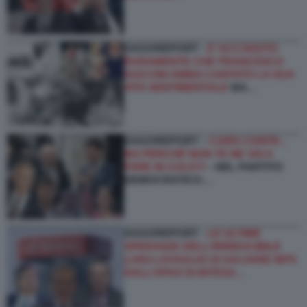
DAGOREPORT -
E’ ACCADUTO
RARAMENTE CHE FRANCESCO
GUCCINI ABBIA CANTATO LA SUA
VITA SENTIMENTALE
MA…
DAGOREPORT –
CARO CONTE...
MA PERCHÉ NON TE NE VAI A
FARE IN CULO?!
- NEL PARTITO
DEMOCRATICO…
DAGOREPORT -
LE ULTIME
SPERANZE DELL’IRRIDUCIBILE
LUIGI LOVAGLIO DI SALVARE MPS
DALL’OPAS DI INTESA…