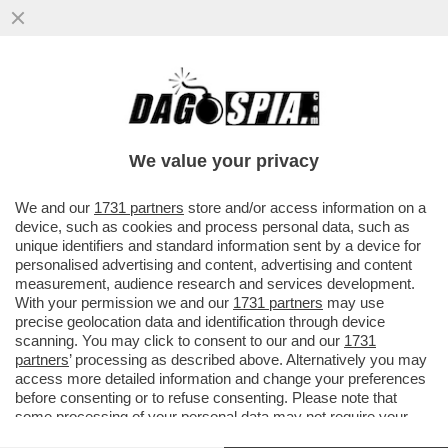
We value your privacy
We and our
1731 partners
store and/or access information on a
device, such as cookies and process personal data, such as
unique identifiers and standard information sent by a device for
personalised advertising and content, advertising and content
measurement, audience research and services development.
With your permission we and our
1731 partners
may use
precise geolocation data and identification through device
scanning. You may click to consent to our and our
1731
partners
’ processing as described above. Alternatively you may
access more detailed information and change your preferences
before consenting or to refuse consenting. Please note that
FLASH! - CONTE E' UN PREMIER PAZZO O C'E'
some processing of your personal data may not require your
QUALCUNO CHE VA IN GIRO E SI SPACCIA PER
consent, but you have a right to object to such processing. Your
CONTE? MENTRE TUTTO IL PAESE COLLASSA, ORA