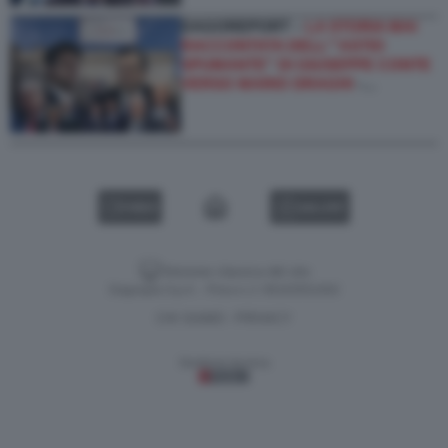
DAGOREPORT –
LA STORIA MAI
RACCONTATA DELL'''ASTIO
SPUMANTE'' DI GIUSEPPE CONTE
VERSO MARIO DRAGHI
-…
VIDEO
GALLERY
Versione classica del sito
Dagospia S.p.A. - P.iva e c.f. 06163551002
CHI SIAMO
PRIVACY
-
Gestione tecnica