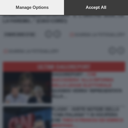
preferences will apply to this website only. You can change
E' ARRIVATO AL PUNTO (DI NON RITORNO) IN CUI SI
your preferences or withdraw your consent at any time by
Manage Options
Accept All
CREDE WINSTON CHURCHILL ALLE PRESE CON I
returning to this site and clicking the
privacy policy
button at the
BOMBARDAMENTI DI HITLER! "E' L'ORA PIU' BUIA, CE
bottom of the webpage.
LA FAREMO..." (CIAO CORE!)
GUARDA LA FOTOGALLERY
9 MAR 2020 17:02
GUARDA LA FOTOGALLERY
ULTIMI DAGOREPORT
DAGOREPORT –
CHE
SUCCEDERA' ALLA RIFORMA
DELLA LEGGE ELETTORALE
QUANDO VERRA' RIPRESENTATA
ALLA…
FLASH! – AVETE NOTIZIE DELLA
“CNN ITALIANA”? SI VOCIFERA
CHE
THEO KYRIAKOU ED ENRICO
MENTANA…