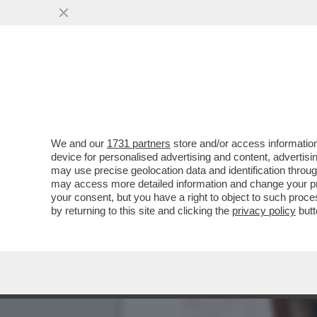
We and our
1731 partners
store and/or access information
device for personalised advertising and content, advert
may use precise geolocation data and identification throu
may access more detailed information and change your pre
your consent, but you have a right to object to such proc
by returning to this site and clicking the
privacy policy
butt