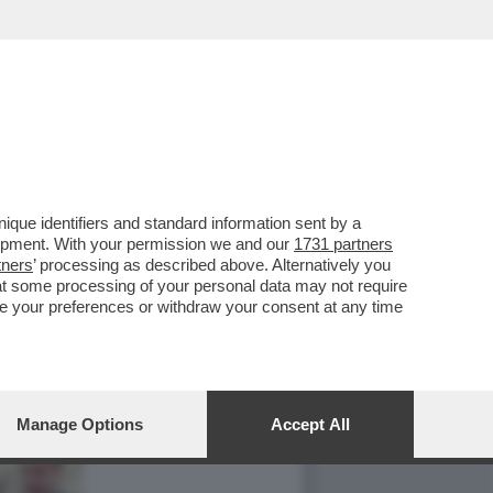
que identifiers and standard information sent by a
lopment. With your permission we and our
1731 partners
tners
’ processing as described above. Alternatively you
at some processing of your personal data may not require
nge your preferences or withdraw your consent at any time
Manage Options
Accept All