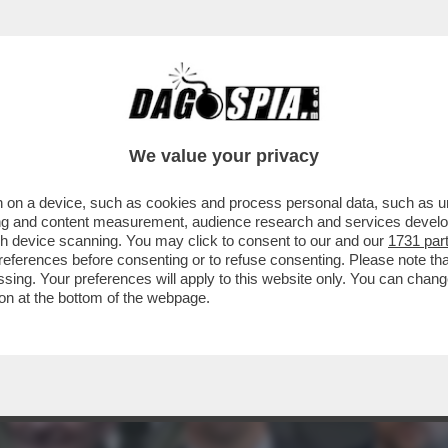
We value your privacy
 on a device, such as cookies and process personal data, such as uni
ising and content measurement, audience research and services deve
gh device scanning. You may click to consent to our and our
1731 par
ferences before consenting or to refuse consenting. Please note th
essing. Your preferences will apply to this website only. You can cha
on at the bottom of the webpage.