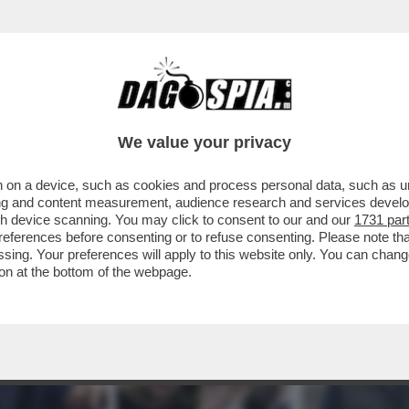
We value your privacy
 on a device, such as cookies and process personal data, such as uni
ising and content measurement, audience research and services deve
gh device scanning. You may click to consent to our and our
1731 par
ferences before consenting or to refuse consenting. Please note th
essing. Your preferences will apply to this website only. You can cha
on at the bottom of the webpage.