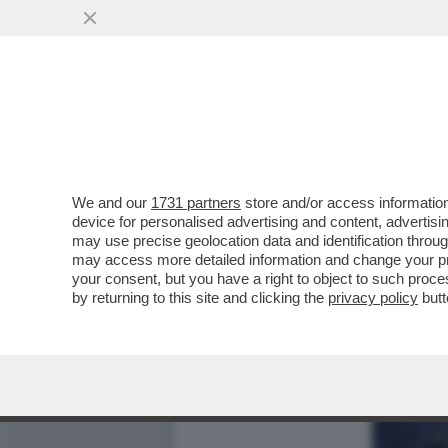
We and our
1731 partners
store and/or access information
device for personalised advertising and content, advert
may use precise geolocation data and identification throu
may access more detailed information and change your pre
your consent, but you have a right to object to such proc
by returning to this site and clicking the
privacy policy
butt