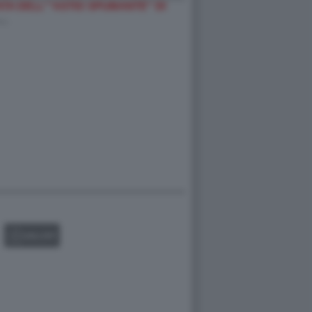
A DELL'''ASTIO SPUMANTE'' DI
-…
GALLERY