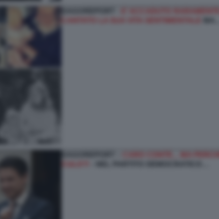
DAGOREPORT -
E’ ACCADUTO RARAMENTE
CANTATO LA SUA VITA SENTIMENTALE
MA
DAGOREPORT –
CARO CONTE... MA PERCHÉ
CULO?!
- NEL PARTITO DEMOCRATICO…