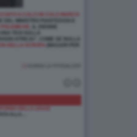
CCIATO A CALCI IN CULO MARCO
 DEL MINISTRO PIANTEDOSI E
E POLEMICHE
, IL 25ENNE
 UNA TESI SULLA
RADIO ATREJU", COME SE NULLA
 VIA DELLA SCROFA
(MAGARI PER
GUARDA LA FOTOGALLERY
IFORMA DELLA LEGGE
ATA ALLA…