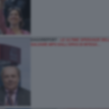
DAGOREPORT -
LE ULTIME SPERANZE DELL
SALVARE MPS DALL’OPAS DI INTESA…