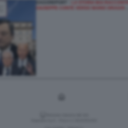
DAGOREPORT –
LA STORIA MAI RACCONTAT
GIUSEPPE CONTE VERSO MARIO DRAGHI
Versione classica del sito
Dagospia S.p.A. - P.iva e c.f. 06163551002