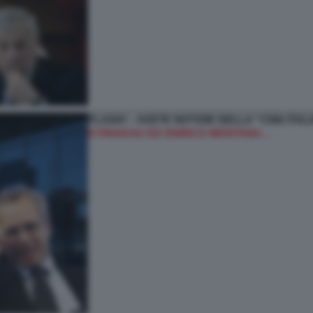
FLASH! – AVETE NOTIZIE DELLA “CNN ITA
KYRIAKOU ED ENRICO MENTANA…