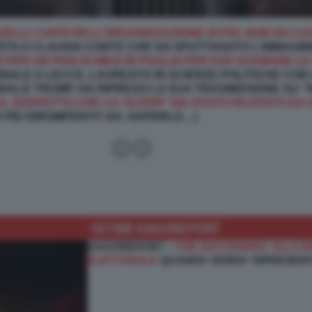
ELLI, CAPO DELL’ORGANIZZAZIONE DI FDI, NON HA CA
STA A CLAUDIA CONTE CHE HA SPUTTANATO L’IMMAGINE
O PER UN PAIO DI MESI IN PUGLIA PER FAR SCEMARE L
NALE A LECCE, LAUREATO IN SCIENZE POLITICHE CON
NALD TRUMP, HA RIPRESO LA SUA TRASMISSIONE SU "
 IL SOSPETTO CHE LO 'SCOOP' SIA STATO PILOTATO DA
 PIÙ DIROMPENTI? A
H, SAPERLO…)
ULTIMI DAGOREPORT
DAGOREPORT –
CHE SUCCEDERA' ALLA R
ELETTORALE
QUANDO VERRA' RIPRESENT