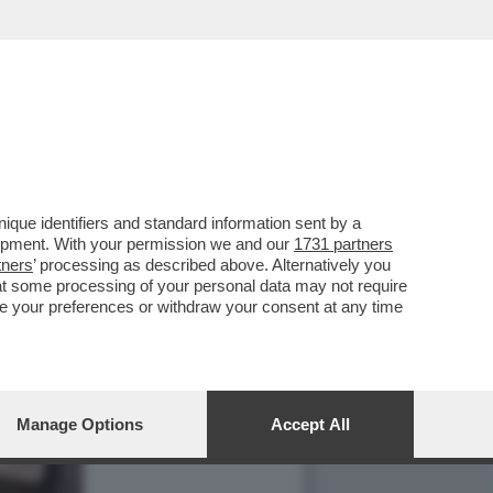
que identifiers and standard information sent by a
lopment. With your permission we and our
1731 partners
tners
’ processing as described above. Alternatively you
at some processing of your personal data may not require
nge your preferences or withdraw your consent at any time
Manage Options
Accept All