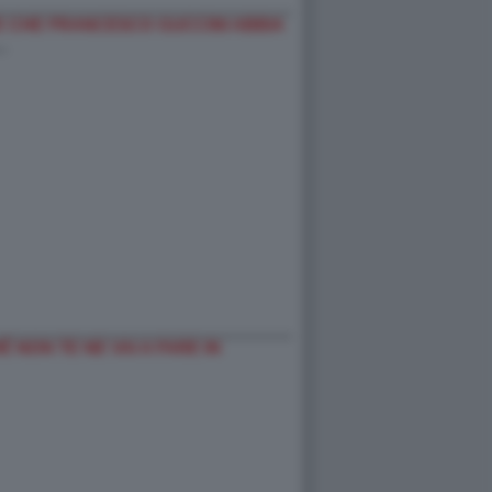
 CHE FRANCESCO GUCCINI ABBIA
…
 NON TE NE VAI A FARE IN