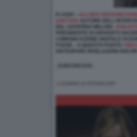
FLASH! –
ALLORA GIOVANNI DONZ
GAETANI,
AUTORE DELL’INTERVI
DEL GOVERNO MELONI -
ESILIAT
PRESIDENTE DI GIOVENTÙ NAZIO
COMUNICAZIONE DIGITALE DI DO
FOSSE – A QUESTO PUNTO,
VIEN
ANTICIPARE RIVELAZIONI ANCOR
15 MAG 2026 19:20
GUARDA LA FOTOGALLERY