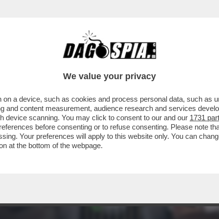
We value your privacy
 on a device, such as cookies and process personal data, such as uni
ising and content measurement, audience research and services deve
gh device scanning. You may click to consent to our and our
1731 par
ferences before consenting or to refuse consenting. Please note th
essing. Your preferences will apply to this website only. You can cha
on at the bottom of the webpage.