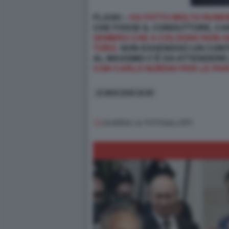
FLASH –
HA FATTO MOLTO RUMOR
CHE FOSSE IL CONDUTTORE, CAR
SEMBRA CHE A COLOGNO NON A
TORO.
NON ESSENDOCI UN CONT
AL MASSIMO C'È DA ATTENDERE 
CON CARLO NORDIO PER LE PAR
11 MAG 2026 18:49
GUARDA LA FOTOGALLERY