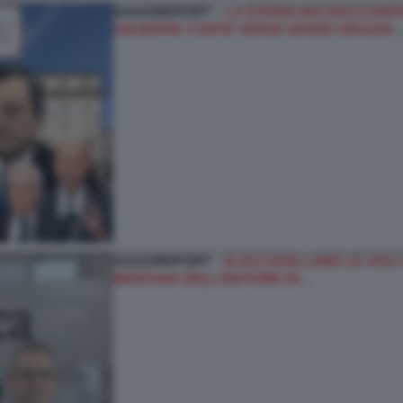
DAGOREPORT –
LA STORIA MAI RACCONTAT
GIUSEPPE CONTE VERSO MARIO DRAGHI
DAGOREPORT -
SI ACCAVALLANO LE VOCI
MENTANA DELL’EDITORE DI…