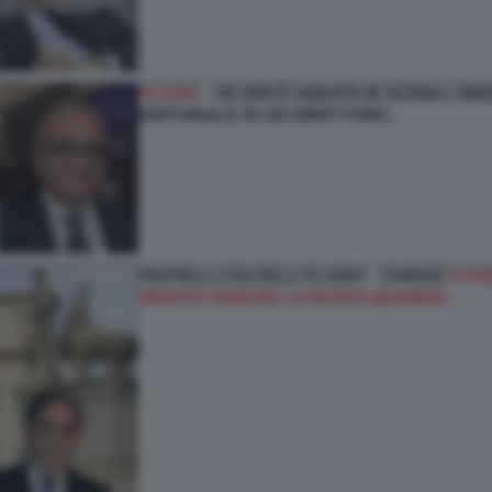
FLASH!
– SE IERI È ANDATA IN SCENA L’I
EDITORIALE DI UN DIRETTORE…
FRATELLI COLTELLI FLASH! – CHISSÀ
A CO
SENATO IGNAZIO LA RUSSA QUANDO…