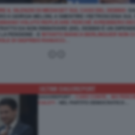
E IL SILENZIO DI MEDIASET SUL CASO DEL DEBBIO:
DA
O A GIORGIA MELONI, A SMENTIRE I RETROSCENA SUL 
BBIANO VOLUTO REPLICARE PERCHÉ AVREBBERO DECIS
RATTO DA NON RINNOVARE (DEL DEBBIO È UN DIPENDE
LA PENSIONE - E
INTANTO BIANCA BERLINGUER NON CI
OLE DI SIGFRIDO RANUCCI…
ULTIMI DAGOREPORT
DAGOREPORT –
CARO CONTE... MA PERCHÉ
CULO?!
- NEL PARTITO DEMOCRATICO…