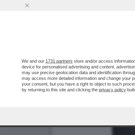
We and our
1731 partners
store and/or access information
device for personalised advertising and content, advert
may use precise geolocation data and identification throu
may access more detailed information and change your pre
your consent, but you have a right to object to such proc
by returning to this site and clicking the
privacy policy
butt