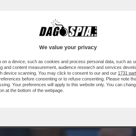
We value your privacy
 on a device, such as cookies and process personal data, such as uni
ising and content measurement, audience research and services deve
gh device scanning. You may click to consent to our and our
1731 par
ferences before consenting or to refuse consenting. Please note th
essing. Your preferences will apply to this website only. You can cha
on at the bottom of the webpage.