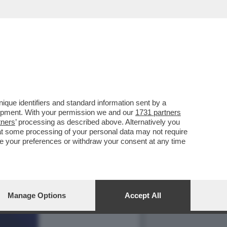
que identifiers and standard information sent by a
lopment. With your permission we and our
1731 partners
tners
’ processing as described above. Alternatively you
at some processing of your personal data may not require
nge your preferences or withdraw your consent at any time
Manage Options
Accept All