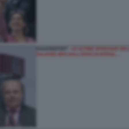
DAGOREPORT -
LE ULTIME SPERANZE DELL
SALVARE MPS DALL’OPAS DI INTESA…