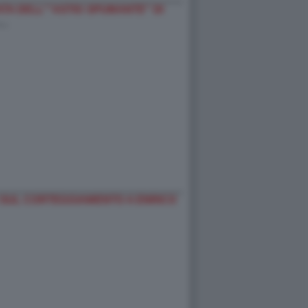
A DELL'''ASTIO SPUMANTE'' DI
-…
 SUL CORTEGGIAMENTO A ENRICO