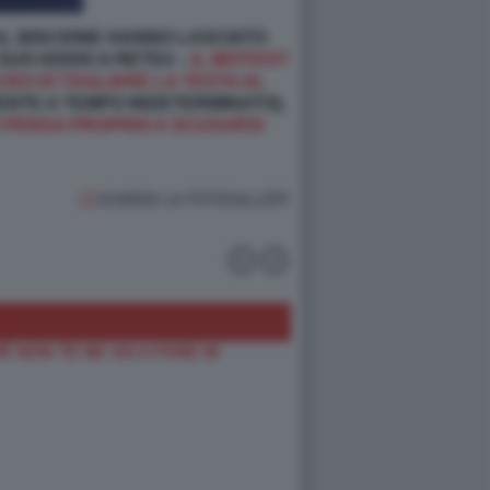
L BISCIONE HANNO LASCIATO
SUO ADDIO A RETE4 –
IL MOTIVO?
O DI TAGLIARE LA TESTA AL
NTE A TEMPO INDETERMINATO),
 PENSA PROPRIO A SCUSARSI
GUARDA LA FOTOGALLERY
 NON TE NE VAI A FARE IN