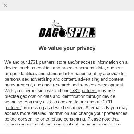
We value your privacy
We and our
1731 partners
store and/or access information on a
device, such as cookies and process personal data, such as
unique identifiers and standard information sent by a device for
personalised advertising and content, advertising and content
measurement, audience research and services development.
With your permission we and our
1731 partners
may use
precise geolocation data and identification through device
scanning. You may click to consent to our and our
1731
partners
’ processing as described above. Alternatively you may
access more detailed information and change your preferences
before consenting or to refuse consenting. Please note that
FLASH – I MARANZA SCATENANO IL PANICO NELLE
some processing of your personal data may not require your
STRADE DI ROMA, GLI APPARTAMENTI VENGONO
consent, but you have a right to object to such processing. Your
SVALIGIATI E LE STAZIONI SONO UN SUK DOVE NON