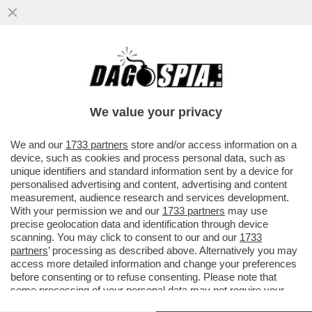
We value your privacy
We and our
1733 partners
store and/or access information on a
device, such as cookies and process personal data, such as
unique identifiers and standard information sent by a device for
personalised advertising and content, advertising and content
measurement, audience research and services development.
With your permission we and our
1733 partners
may use
precise geolocation data and identification through device
scanning. You may click to consent to our and our
1733
partners
’ processing as described above. Alternatively you may
access more detailed information and change your preferences
before consenting or to refuse consenting. Please note that
some processing of your personal data may not require your
FLASH
- FUNERALI DI NAPOLITANO. LA PRESENZA
consent, but you have a right to object to such processing. Your
DEL PRESIDENTE FRANCESE MACRON E DEL