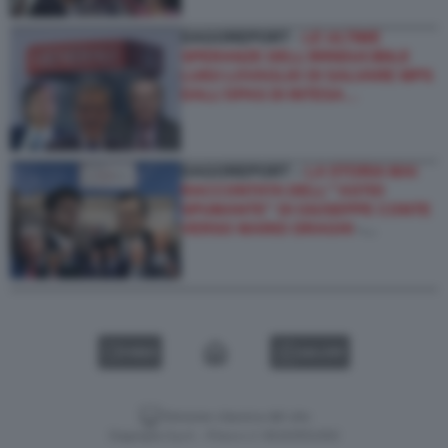
DAGOREPORT -
LE ULTIME
SPERANZE DELL’IRRIDUCIBILE
LUIGI LOVAGLIO DI SALVARE MPS
DALL’OPAS DI INTESA…
DAGOREPORT –
LA STORIA MAI
RACCONTATA DELL'''ASTIO
SPUMANTE'' DI GIUSEPPE CONTE
VERSO MARIO DRAGHI
-…
VIDEO
GALLERY
Versione classica del sito
Dagospia S.p.A. - P.iva e c.f. 06163551002