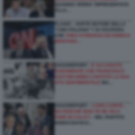
QUANDO VERRA' RIPRESENTATA
ALLA…
FLASH! – AVETE NOTIZIE DELLA
“CNN ITALIANA”? SI VOCIFERA
CHE
THEO KYRIAKOU ED ENRICO
MENTANA…
DAGOREPORT -
E’ ACCADUTO
RARAMENTE CHE FRANCESCO
GUCCINI ABBIA CANTATO LA SUA
VITA SENTIMENTALE
MA…
DAGOREPORT –
CARO CONTE...
MA PERCHÉ NON TE NE VAI A
FARE IN CULO?!
- NEL PARTITO
DEMOCRATICO…