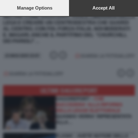
preferences will apply to this website only. You can change
COMUNALI A MILANO,
POTREBBE ESSERE IL PRIMO
your preferences or withdraw your consent at any time by
Manage Options
Accept All
PASSO PER UN’ALLEANZA STABILE:
GIORGIA
returning to this site and clicking the
privacy policy
button at the
MELONI, COME DAGO-DIXIT, VUOLE LIBERARSI DELLA
bottom of the webpage.
LEGA E CREARE UN CENTRODESTRA CHE GUARDI
AL CENTRO, CON FDI, FORZA ITALIA, NOI MODERATI
E, MAGARI, ANCHE IL PARTITINO DEL “CHURCHILL
DEI PARIOLI”…
GUARDA LA FOTOGALLERY
23 MAG 2025 15:07
GUARDA LA FOTOGALLERY
ULTIMI DAGOREPORT
DAGOREPORT –
CHE
SUCCEDERA' ALLA RIFORMA
DELLA LEGGE ELETTORALE
QUANDO VERRA' RIPRESENTATA
ALLA…
FLASH! – AVETE NOTIZIE DELLA