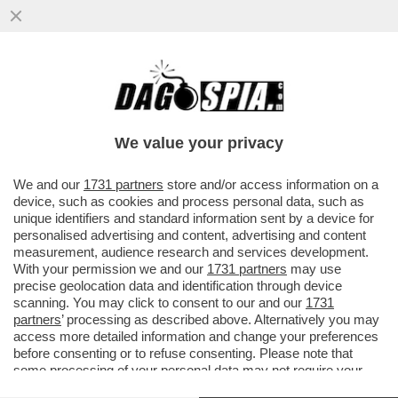
We value your privacy
We and our
1731 partners
store and/or access information on a
device, such as cookies and process personal data, such as
unique identifiers and standard information sent by a device for
personalised advertising and content, advertising and content
measurement, audience research and services development.
With your permission we and our
1731 partners
may use
precise geolocation data and identification through device
scanning. You may click to consent to our and our
1731
partners
’ processing as described above. Alternatively you may
access more detailed information and change your preferences
before consenting or to refuse consenting. Please note that
some processing of your personal data may not require your
FLASH –
IL POSSIBILE AVVICINAMENTO TRA FORZA
consent, but you have a right to object to such processing. Your
ITALIA E AZIONE DI CARLO CALENDA
, PER LE