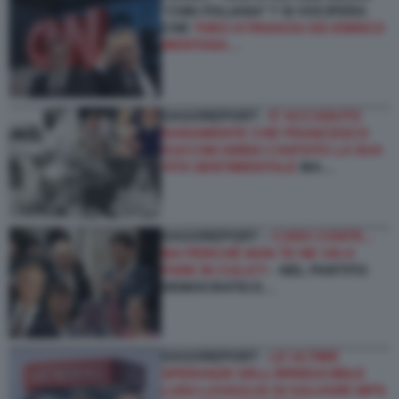
“CNN ITALIANA”? SI VOCIFERA
CHE
THEO KYRIAKOU ED ENRICO
MENTANA…
DAGOREPORT -
E’ ACCADUTO
RARAMENTE CHE FRANCESCO
GUCCINI ABBIA CANTATO LA SUA
VITA SENTIMENTALE
MA…
DAGOREPORT –
CARO CONTE...
MA PERCHÉ NON TE NE VAI A
FARE IN CULO?!
- NEL PARTITO
DEMOCRATICO…
DAGOREPORT -
LE ULTIME
SPERANZE DELL’IRRIDUCIBILE
LUIGI LOVAGLIO DI SALVARE MPS