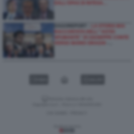
DALL’OPAS DI INTESA…
DAGOREPORT –
LA STORIA MAI
RACCONTATA DELL'''ASTIO
SPUMANTE'' DI GIUSEPPE CONTE
VERSO MARIO DRAGHI
-…
VIDEO
GALLERY
Versione classica del sito
Dagospia S.p.A. - P.iva e c.f. 06163551002
CHI SIAMO
PRIVACY
-
Gestione tecnica