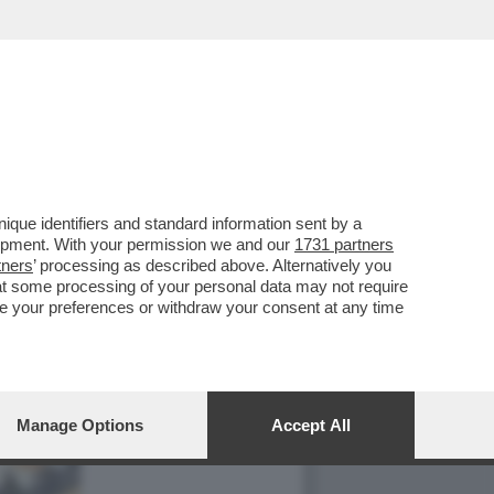
que identifiers and standard information sent by a
lopment. With your permission we and our
1731 partners
tners
’ processing as described above. Alternatively you
at some processing of your personal data may not require
nge your preferences or withdraw your consent at any time
Manage Options
Accept All