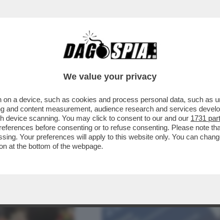
We value your privacy
 on a device, such as cookies and process personal data, such as uni
ising and content measurement, audience research and services deve
gh device scanning. You may click to consent to our and our
1731 par
ferences before consenting or to refuse consenting. Please note th
essing. Your preferences will apply to this website only. You can cha
on at the bottom of the webpage.