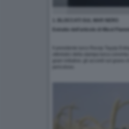
1. BLOCCATI SUL MAR NERO
Estratto dell’articolo di Micol Flam
Il presidente turco Recep Tayyip Erdog
ottimistici della stampa turca convinta
grain initiative, gli accordi sul grano
pericoloso.