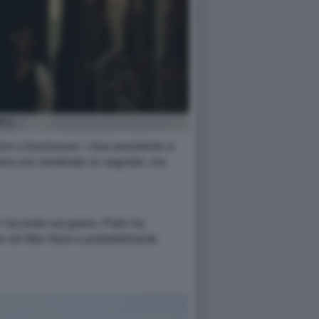
Y 1
ino a funzionare. I due presidenti si
guerra era sembrata un segnale, ma
 l’accordo sul grano. Putin ha
one nel Mar Nero e probabilmente