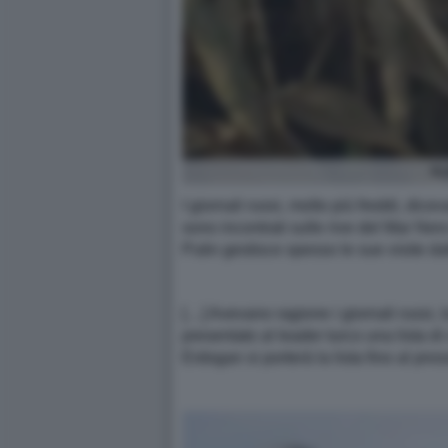
VL
I giornali russi, molto più freddi, dic
sono incontrati sulle rive del Mar Ner
Putin gestisce spesso le sue visite da
[…] Avevano ragione i giornali russi, 
presentato al leader turco una lista 
Erdogan si porterà la lista fino al pro