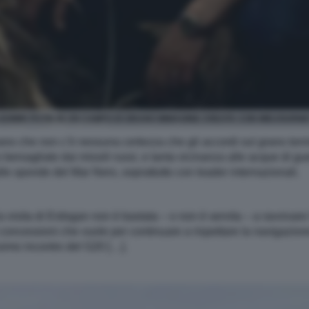
ADIMIR PUTIN IN UN CAMPO DI GRANO IMMAGINE CREATA CON MIDJOURNE
evano che non c’è nessuna certezza che gli accordi sul grano torn
o bersagliato dai missili russi, e tanta vicinanza alle acque di 
lle sponde del Mar Nero, soprattutto con leader internazionali.
la visita di Erdogan non è bastata – o non è servita – a ravvivare
di concessioni che vuole per continuare a rispettare la navigazi
ssimo incontro del G20 […].