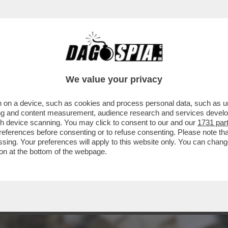
We value your privacy
 on a device, such as cookies and process personal data, such as uni
ising and content measurement, audience research and services deve
gh device scanning. You may click to consent to our and our
1731 par
ferences before consenting or to refuse consenting. Please note th
essing. Your preferences will apply to this website only. You can cha
on at the bottom of the webpage.