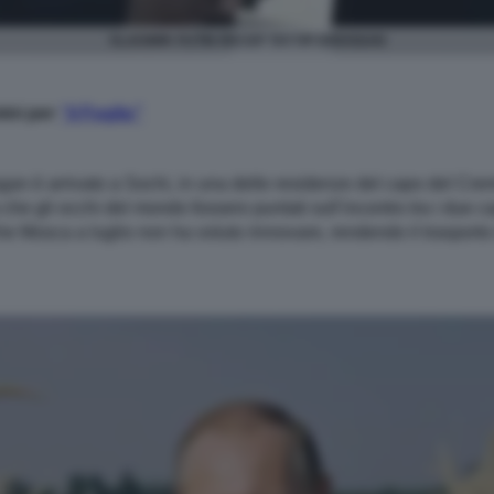
VLADIMIR PUTIN RECEP TAYYIP ERDOGAN
mini per
“il Foglio”
an è arrivato a Sochi, in una delle residenze del capo del Cremli
 che gli occhi del mondo fossero puntati sull’incontro tra i due c
 che Mosca a luglio non ha voluto rinnovare, rendendo il trasporto 