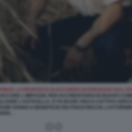
PINGE LA PROPOSTA DI ACCORDO DI ERDOGAN SULL’E
CCARE L’IMPASSE PER ACCREDITARSI DI NUOVO COME
LZARE L’ASTICELLA. E FA BUON VISO A CATTIVO GIO
AINI VANNO A BENEFICIO DEI PAESI RICCHI, LUI FORN
OVERI…