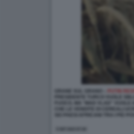
GRANE SUL GRANO –
PUTIN RES
PRESIDENTE TURCO VUOLE SBLO
FUOCO, MA “MAD VLAD” VUOLE A
CHE LE VENDITE DI CEREALI UCR
SEI PAESI AFRICANI TRA I PIÙ P
5 SET 2023 07:30