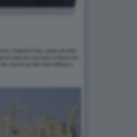
no, Vladimir Putin, spinto dai titoli
api di stato per ravvivare la Black sea
dei cereali nel Mar Nero difficile e