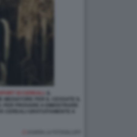
XPORT DI CEREALI
. IL
 MEDIATORE PER IL CESSATE IL
CO: PER PROVARE A DIMOSTRARE
IRÀ CEREALI GRATUITAMENTE A
GUARDA LA FOTOGALLERY