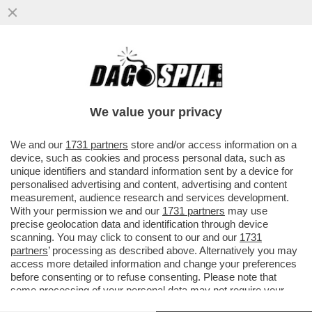
We value your privacy
We and our
1731 partners
store and/or access information on a
device, such as cookies and process personal data, such as
unique identifiers and standard information sent by a device for
personalised advertising and content, advertising and content
measurement, audience research and services development.
With your permission we and our
1731 partners
may use
precise geolocation data and identification through device
scanning. You may click to consent to our and our
1731
partners
’ processing as described above. Alternatively you may
access more detailed information and change your preferences
before consenting or to refuse consenting. Please note that
MARIONE NON NE IMBROCCA PIU’ MEZZA:
DOPO IL
some processing of your personal data may not require your
CASO SCOMMESSE, GLI SCAZZI CON "LE IENE" E
consent, but you have a right to object to such processing. Your
L’IDEA DI UN PARTITO CON "FURBIZIO" CORONA E IL