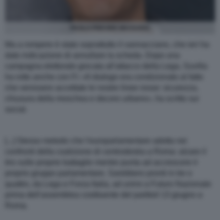
PAOLO PREVIDE MASSARA
Ma a rompere è stato soprattutto il vannacciano, che ieri ha
dato indicazione di annullare la scheda. Dopo una
campagna elettorale giocata all'attacco della Lega, Suvilla
ha rotto anche con Fi: «Il dialogo era condizionato al fatto
che venissero accettate le nostre linee rosse: sicurezza,
chiusura della moschea e decoro urbano», ha scritto sui
social.
[...] Stesso metodo che l'europarlamentare adotta nei
confronti della coalizione di centrodestra a Roma: alzare il
tiro sulle proprie battaglie mentre punta ad accrescere il
proprio gruppo parlamentare. Sarebbero pronti in tre o
quattro, da Lega e Forza Italia, ad unirsi a Futuro Nazionale
prima dell'assemblea costituente del partitoil 13 giugno a
Roma.