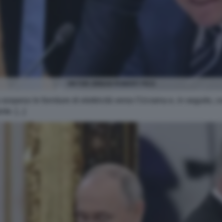
VIKTOR ORBAN ROBERT FICO
ospeso le forniture di elettricità verso l'Ucraina e, in seguito,
e. [...]