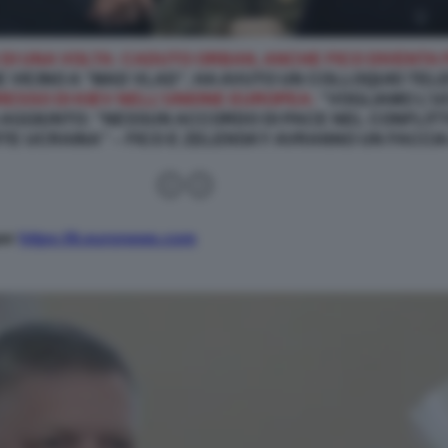
TIN DI UNA VOLTA: CADUTO ORBAN, ANCHE FICO DIVENTA 
 VICINO A “MAD VLAD”, HA AVUTO UN COLLOQUIO TEL
ESSO DI KIEV NELL’UNIONE EUROPEA:
“VOGLIAMO L’U
 AGGIUNTO: “NESSUN ACCORDO DI PACE NEL CONFLITT
E UCRAINA” – FICO E ZELENSKY AVRANNO UN FACCIA A
per
https://it.euronews.com