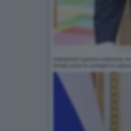
Anticipando il governo ungherese, ha s
fermato anche le consegne di carburant