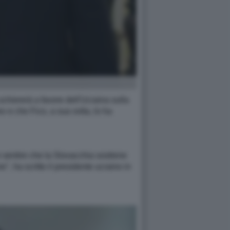
chiererà a favore dell'Ucraina sulla
v e che Fico, a sua volta, lo ha
e sentire che la Slovacchia sostiene
", ha scritto il presidente ucraino in