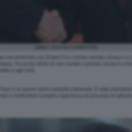
ROBERT FICO CON VLADIMIR PUTIN
 una telefonata con Robert Fico, il primo ministro slovacco si s
opea. Ha anche riferito di aver invitato il premier slovacco a Kie
tto sì agli inviti.
i Paesi e su questo siamo entrambi interessati. È stato important
onta a condividere la propria esperienza sul processo di adesione