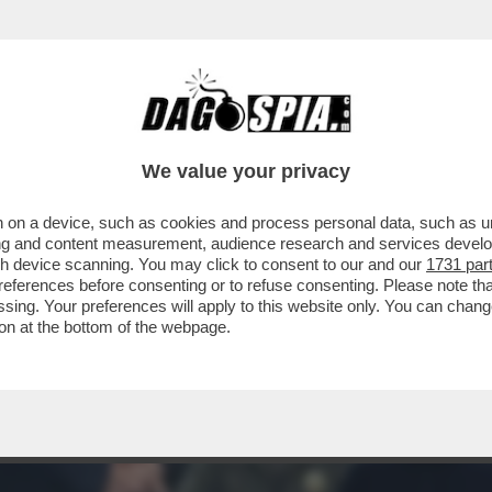
We value your privacy
 on a device, such as cookies and process personal data, such as uni
ising and content measurement, audience research and services deve
gh device scanning. You may click to consent to our and our
1731 par
ferences before consenting or to refuse consenting. Please note th
essing. Your preferences will apply to this website only. You can cha
on at the bottom of the webpage.