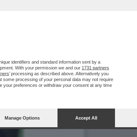
que identifiers and standard information sent by a
lopment. With your permission we and our
1731 partners
tners
’ processing as described above. Alternatively you
at some processing of your personal data may not require
nge your preferences or withdraw your consent at any time
Manage Options
Accept All