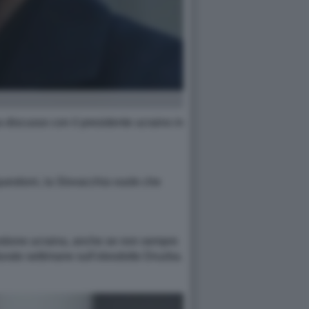
 discusso con il presidente ucraino in
uestioni, la Slovacchia vuole che
estione ucraina, anche se non sempre
durato settimane sull'oleodotto Druzba.