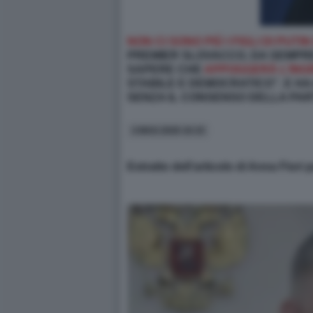
NON CI SONO PIÙ I FIGLI DI PU
PREMIER SLOVACCO, DA SEMPRE
SAPERE CHE
APPOGGERÀ L’INGR
STABILE E DEMOCRATICO”. E HA
SENZA IL CONSENSO DELLA PART
4 MAG 2026 10:15
Estratto dell’articolo di Anna Fiori 