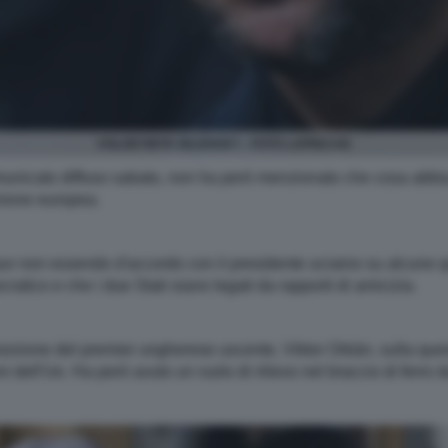
VOLODYMYR ZELENSKY - FOTO LAPRESSE
comunicato diffuso sabato, non ha però menzionato che cosa abbia
Unione europea.
 pur non essendo d'accordo con il presidente ucraino su alcune q
ratico e che i due Stati siano legati da rapporti di amicizia.
osizione del premier ungherese uscente, Viktor Orbán, sulla qu
i dell'Ue. Ha però avuto un ruolo di rilievo nel braccio di ferro 