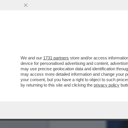
We and our
1731 partners
store and/or access information
device for personalised advertising and content, advert
may use precise geolocation data and identification throu
may access more detailed information and change your pre
your consent, but you have a right to object to such proc
by returning to this site and clicking the
privacy policy
butt