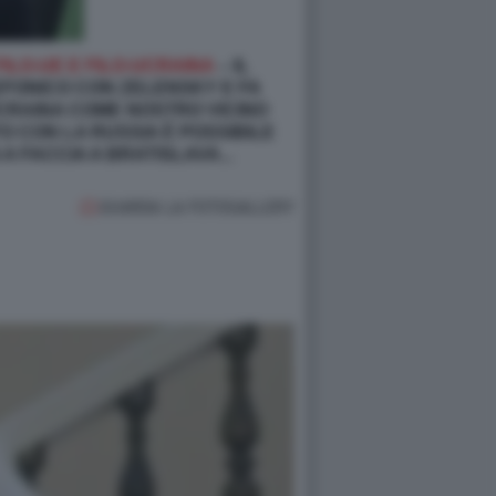
FILO-UE E FILO-UCRAINA
– IL
EFONICO CON ZELENSKY E FA
CRAINA COME NOSTRO VICINO
O CON LA RUSSIA È POSSIBILE
 FACCIA A BRATISLAVA...
GUARDA LA FOTOGALLERY