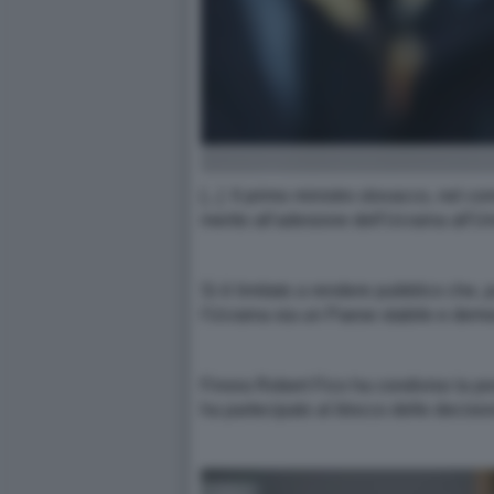
[...] Il primo ministro slovacco, nel 
merito all'adesione dell'Ucraina all'
Si è limitato a rendere pubblico che,
l'Ucraina sia un Paese stabile e democ
Finora Robert Fico ha condiviso la p
ha partecipato al blocco delle decision