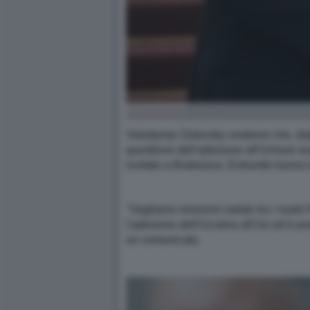
Volodymyr Zelensky sostiene che, dopo
questione dell'adesione all'Unione eur
invitato a Bratislava. Entrambi hanno de
"Vogliamo relazioni solide tra i nostr
l'adesione dell'Ucraina all'Ue ed è pr
un comunicato.