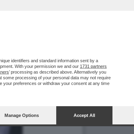
que identifiers and standard information sent by a
lopment. With your permission we and our
1731 partners
tners
’ processing as described above. Alternatively you
at some processing of your personal data may not require
nge your preferences or withdraw your consent at any time
Manage Options
Accept All