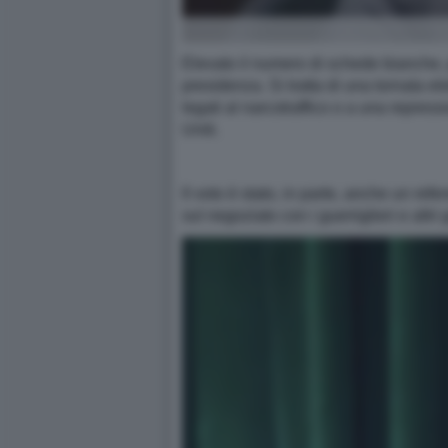
Elevato il numero di schede bianche, pi
presidenza. Si tratta di una tornata el
legati al narcotraffico o a una repress
Uniti.
Il voto è stato, in parte, anche un re
sul negoziato con i guerriglieri e altri 