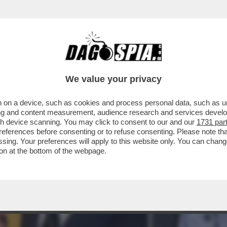
We value your privacy
 on a device, such as cookies and process personal data, such as uni
ising and content measurement, audience research and services deve
gh device scanning. You may click to consent to our and our
1731 par
ferences before consenting or to refuse consenting. Please note th
essing. Your preferences will apply to this website only. You can cha
on at the bottom of the webpage.