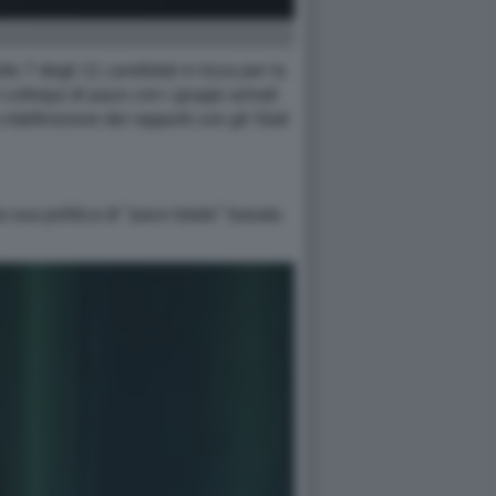
to 7 degli 11 candidati in lizza per la
i colloqui di pace con i gruppi armati
idefinizione dei rapporti con gli Stati
 sua politica di "pace totale" basata