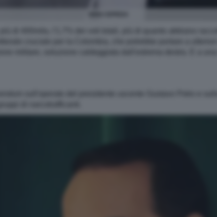
IVAN CEPEDA
ù di 400mila, l'1,7% dei voti totali, più di quanto abbiano raccol
ettorale cruciale per la Colombia, che potrebbe portare a ulterior
ione militare, soluzione caldeggiata dall'estrema destra. E a una r
ferendum sull'operato del presidente uscente Gustavo Petro e sulla
gruppi di narcotrafficanti.