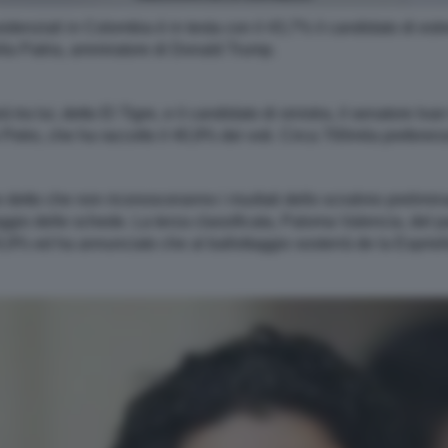
sidenziali in Colombia è in testa con il 43,7% il candidato di es
lla Patria, ammiratore di Donald Trump.
rà tra lui, detto El Tigre, e il candidato di sinistra, il senatore I
Petro, che ha raccolto il 40,9% dei voti. Circa 700mila preferenz
tto che non riconosceranno i risultati dello scrutinio preliminar
teggio delle schede. La terza classificata, Paloma Valencia, del 
6,9% ed ha annunciato che al ballottaggio sosterrà de la Espriel