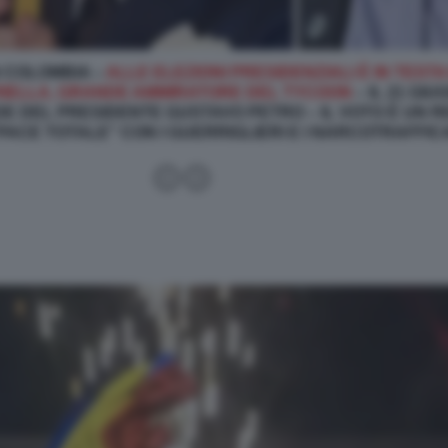
N COLOMBIA –
ALLE ELEZIONI PRESIDENZIALI È IN TEST
RIELLA, GRANDE AMMIRATORE DEL TYCOON
– IL 21 GI
DE DEL PRESIDENTE GUSTAVO PETRO – IL VOTO È UN 
“PACE TOTALE” CON I GUERRIGLIERI E I NARCOTRAFFI