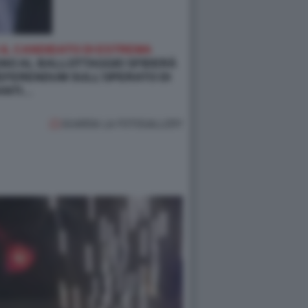
A IL CANDIDATO DI ESTREMA
UGNO AL BALLOTTAGGIO SFIDERÀ
REFERENDUM SULL’OPERATO DI
CANTI…
GUARDA LA FOTOGALLERY