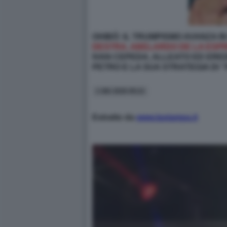
OHIBÒ: IL TRUMPISMO AVANZA I
DESTRA, ABELARDO DE LA ESP
IVAN CEPEDA, ALLEATO ED ERE
PETRO E LA SUA STRATEGIA DI 
1 GIU 2026 09:21
Estratto da
www.lastampa.it