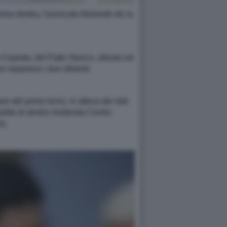
trema destra, l'avvocato Abelardo de la
van Cepeda, del Patto Storico, alleato ed
e separano i due sfidanti.
e del primo turno, in attesa dei dati
partito di destra moderata Centro
la.