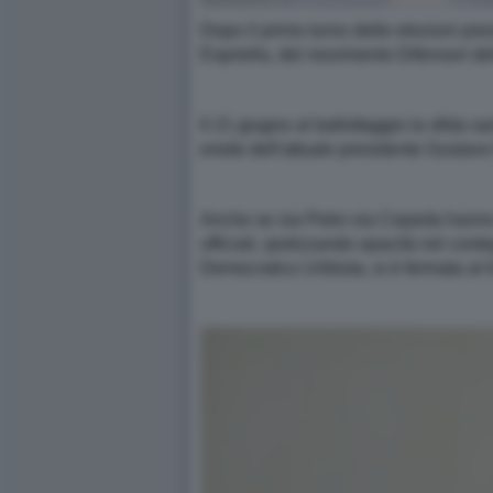
Dopo il primo turno delle elezioni pre
Espriella, del movimento Difensori de
Il 21 giugno al ballottaggio la sfida sa
erede dell'attuale presidente Gustavo 
Anche se sia Petro sia Cepeda hanno de
ufficiali, ipotizzando opacità nel con
Democratico Uribista, si è fermata al 