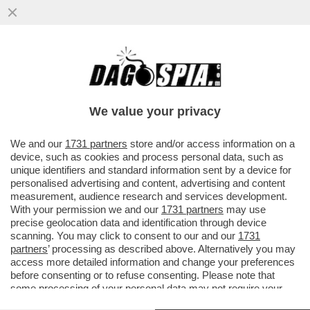
We value your privacy
We and our
1731 partners
store and/or access information on a
device, such as cookies and process personal data, such as
unique identifiers and standard information sent by a device for
personalised advertising and content, advertising and content
measurement, audience research and services development.
With your permission we and our
1731 partners
may use
precise geolocation data and identification through device
scanning. You may click to consent to our and our
1731
partners
’ processing as described above. Alternatively you may
access more detailed information and change your preferences
ONESTÀ-TÀ-TÀ –
IL DEPUTATO GRILLINO, RICCARDO
before consenting or to refuse consenting. Please note that
TUCCI, ANDRÀ A PROCESSO PER FRODE FISCALE.
È
some processing of your personal data may not require your
IL PRIMO CASO NELLA STORIA DEL M5S – LA
consent, but you have a right to object to such processing. Your
PROCURA DI VIBO VALENTIA LO ACCUSA DI AVER