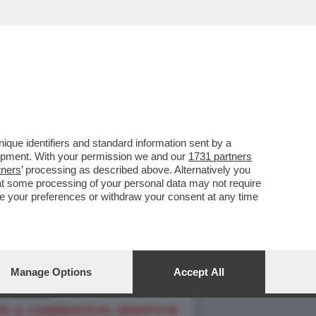
que identifiers and standard information sent by a
lopment. With your permission we and our
1731 partners
tners
’ processing as described above. Alternatively you
at some processing of your personal data may not require
nge your preferences or withdraw your consent at any time
Manage Options
Accept All
, IL CANDIDATO AL SENATO IN