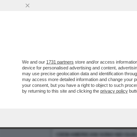
We and our
1731 partners
store and/or access information
device for personalised advertising and content, advert
may use precise geolocation data and identification throu
may access more detailed information and change your pre
your consent, but you have a right to object to such proc
by returning to this site and clicking the
privacy policy
butt
I DEM AMERICANI SONO NEI GUAI