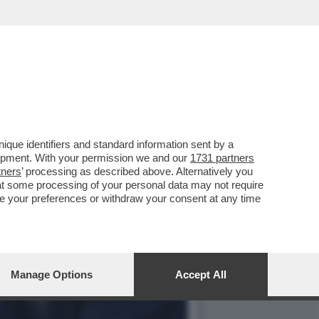
que identifiers and standard information sent by a
lopment. With your permission we and our
1731 partners
tners
’ processing as described above. Alternatively you
at some processing of your personal data may not require
nge your preferences or withdraw your consent at any time
Manage Options
Accept All