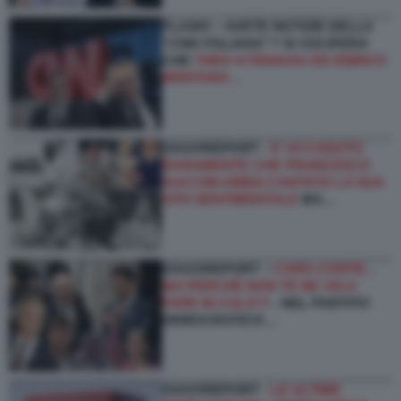
FLASH! – AVETE NOTIZIE DELLA
“CNN ITALIANA”? SI VOCIFERA
CHE
THEO KYRIAKOU ED ENRICO
MENTANA…
DAGOREPORT -
E’ ACCADUTO
RARAMENTE CHE FRANCESCO
GUCCINI ABBIA CANTATO LA SUA
VITA SENTIMENTALE
MA…
DAGOREPORT –
CARO CONTE...
MA PERCHÉ NON TE NE VAI A
FARE IN CULO?!
- NEL PARTITO
DEMOCRATICO…
DAGOREPORT -
LE ULTIME