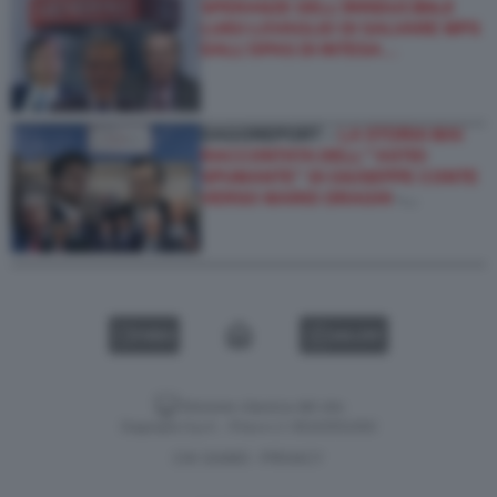
SPERANZE DELL’IRRIDUCIBILE
LUIGI LOVAGLIO DI SALVARE MPS
DALL’OPAS DI INTESA…
DAGOREPORT –
LA STORIA MAI
RACCONTATA DELL'''ASTIO
SPUMANTE'' DI GIUSEPPE CONTE
VERSO MARIO DRAGHI
-…
VIDEO
GALLERY
Versione classica del sito
Dagospia S.p.A. - P.iva e c.f. 06163551002
CHI SIAMO
PRIVACY
-