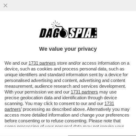
We value your privacy
We and our
1731 partners
store and/or access information on a
device, such as cookies and process personal data, such as
unique identifiers and standard information sent by a device for
personalised advertising and content, advertising and content
measurement, audience research and services development.
With your permission we and our
1731 partners
may use
precise geolocation data and identification through device
scanning. You may click to consent to our and our
1731
partners
’ processing as described above. Alternatively you may
FLASH! – A CHI IL “PONTE”? A NOI!
BENVENUTI A UNA
access more detailed information and change your preferences
MAGGIORANZA DI GOVERNO IN MODALITÀ
before consenting or to refuse consenting. Please note that
“
VATTELAPIJANDERCULO!”
–
I
25 DEPUTATI CHE
some processing of your personal data may not require your
consent, but you have a right to object to such processing. Your
NON HANNO RESISTITO AL PONTE 25 APRILE-1