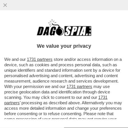
We value your privacy
We and our
1731 partners
store and/or access information on a
device, such as cookies and process personal data, such as
unique identifiers and standard information sent by a device for
personalised advertising and content, advertising and content
measurement, audience research and services development.
With your permission we and our
1731 partners
may use
precise geolocation data and identification through device
scanning. You may click to consent to our and our
1731
partners
’ processing as described above. Alternatively you may
POSTA – CARO DAGO, AGRICOLTURA, EDILIZIA,
access more detailed information and change your preferences
LOGISTICA, TRASPORTI, SERVIZI DI CURA E
before consenting or to refuse consenting. Please note that
RISTORAZIONE. SE CONTINUA COSÌ TOCCHERÀ
some processing of your personal data may not require your
RIVEDERE L'ARTICOLO 1 DELLA COSTITUZIONE:
consent, but you have a right to object to such processing. Your