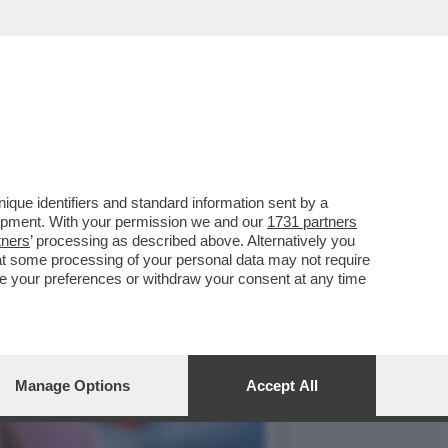
que identifiers and standard information sent by a
lopment. With your permission we and our
1731 partners
tners
’ processing as described above. Alternatively you
at some processing of your personal data may not require
nge your preferences or withdraw your consent at any time
Manage Options
Accept All