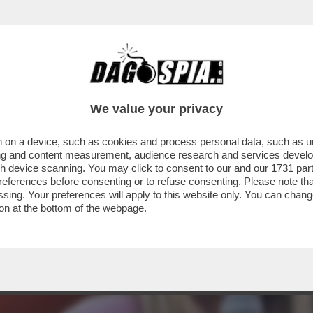
We value your privacy
 on a device, such as cookies and process personal data, such as uni
ising and content measurement, audience research and services deve
gh device scanning. You may click to consent to our and our
1731 par
ferences before consenting or to refuse consenting. Please note th
essing. Your preferences will apply to this website only. You can cha
on at the bottom of the webpage.