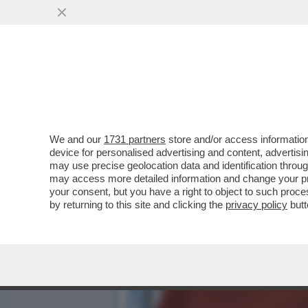
We and our
1731 partners
store and/or access information
device for personalised advertising and content, advert
may use precise geolocation data and identification throu
may access more detailed information and change your pre
your consent, but you have a right to object to such proc
by returning to this site and clicking the
privacy policy
butt