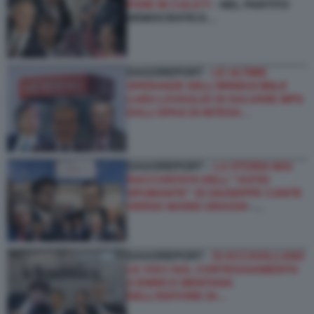
FARE IN CULO?!
- NEL PARTITO
DEMOCRATICO…
DAGOREPORT -
LE ULTIME
SPERANZE DELL’IRRIDUCIBILE
LUIGI LOVAGLIO DI SALVARE MPS
DALL’OPAS DI INTESA…
DAGOREPORT –
LA STORIA MAI
RACCONTATA DELL'''ASTIO
SPUMANTE'' DI GIUSEPPE CONTE
VERSO MARIO DRAGHI
-…
DAGOREPORT -
SI ACCAVALLANO
LE VOCI SUL CORTEGGIAMENTO
A ENRICO MENTANA
DELL’EDITORE DI…