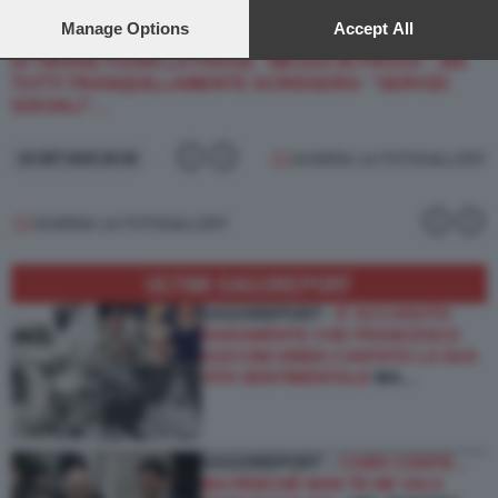
preferences will apply to this website only. You can change
UN ANNO DI LAVORO PRESSO UN OSPIZIO DI
your preferences or withdraw your consent at any time by
Manage Options
Accept All
COLOGNO MONZESE,
A NESSUNO VENNE IN MENTE
returning to this site and clicking the
privacy policy
button at the
DI TIRARE FUORI LA FRASE “MESSA IN PROVA”, MA
bottom of the webpage.
TUTTI TRANQUILLAMENTE SCRISSERO: “SERVIZI
SOCIALI”…
GUARDA LA FOTOGALLERY
10 SET 2025 20:36
GUARDA LA FOTOGALLERY
ULTIMI DAGOREPORT
DAGOREPORT -
E’ ACCADUTO
RARAMENTE CHE FRANCESCO
GUCCINI ABBIA CANTATO LA SUA
VITA SENTIMENTALE
MA…
DAGOREPORT –
CARO CONTE...
MA PERCHÉ NON TE NE VAI A