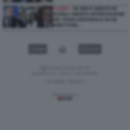
FLASH!
– SE IERI È ANDATA IN
SCENA L’INEDITA APPROVAZIONE
DEL PIANO EDITORIALE DI UN
DIRETTORE…
VIDEO
GALLERY
Versione classica del sito
Dagospia S.p.A. - P.iva e c.f. 06163551002
CHI SIAMO
PRIVACY
-
Gestione tecnica