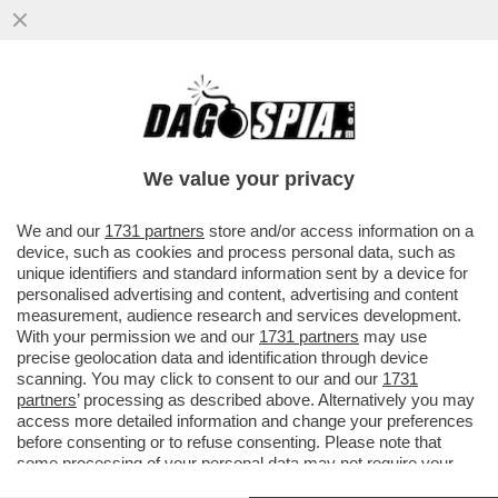
We value your privacy
We and our
1731 partners
store and/or access information on a
device, such as cookies and process personal data, such as
unique identifiers and standard information sent by a device for
personalised advertising and content, advertising and content
measurement, audience research and services development.
With your permission we and our
1731 partners
may use
precise geolocation data and identification through device
FLASH! – “AHI, SERVA ITALIA, DI DOLORE
scanning. You may click to consent to our and our
1731
OSTELLO...”:
DA QUALE FANTASTICA IPOCRISIA
partners
’ processing as described above. Alternatively you may
SPUNTA LA FRASE “MESSA IN PROVA”
PER
access more detailed information and change your preferences
LIQUIDARE IL PATTEGGIAMENTO DI JOHN ELKANN,
before consenting or to refuse consenting. Please note that
CONDANNATO A 10 MESI DI LAVORO DAI SALESIANI?
some processing of your personal data may not require your
- QUANDO TOCCÒ AL REIETTO SILVIO BERLUSCONI
consent, but you have a right to object to such processing. Your
DI PATTEGGIARE CON LA GIUSTIZIA, CONDANNATO A