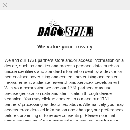
We value your privacy
We and our
1731 partners
store and/or access information on a
device, such as cookies and process personal data, such as
unique identifiers and standard information sent by a device for
personalised advertising and content, advertising and content
measurement, audience research and services development.
With your permission we and our
1731 partners
may use
precise geolocation data and identification through device
scanning. You may click to consent to our and our
1731
partners
’ processing as described above. Alternatively you may
access more detailed information and change your preferences
before consenting or to refuse consenting. Please note that
some processing of your personal data may not require your
consent, but you have a right to object to such processing. Your