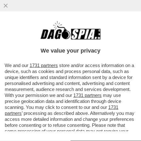
We value your privacy
We and our
1731 partners
store and/or access information on a
device, such as cookies and process personal data, such as
unique identifiers and standard information sent by a device for
personalised advertising and content, advertising and content
measurement, audience research and services development.
With your permission we and our
1731 partners
may use
precise geolocation data and identification through device
scanning. You may click to consent to our and our
1731
partners
’ processing as described above. Alternatively you may
access more detailed information and change your preferences
SALVINI HA IL PISTOLINO SCARICO: VORREBBE
before consenting or to refuse consenting. Please note that
REGOLARE I CONTI CON GIORGIA MELONI MA NON
some processing of your personal data may not require your
PUO’ (PER ORA)
- FOLLI: “
NEMMENO SALVINI SA
consent, but you have a right to object to such processing. Your
COSA FARE. VIVE ALLA GIORNATA, CREA CONTINUI