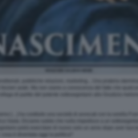
RENZI BIN SALMAN MEME
ditoriali, pubbliche relazioni, marketing... Una prateria stermi
hi forzieri arabi. Ma non siamo a conoscenza del fatto che qualcu
collega di partito del potente sottosegretario alla Giustizia me
rno […] ha costituito una società di avvocati con la sorella Fr
rica Vasta. Diciamo subito che nulla impedisce a un sottosegreta
gretario potrà esercitare di nuovo solo un anno dopo aver lasciat
 cosa è diventata oggi la politica?