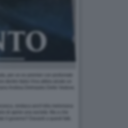
nata, per un ex premier con profumate
no dentro Italia Viva abbia alzato un
loniano Andrea Delmastro Delle Vedove.
ancesca, sindaca anch’ella meloniana
rio di aprire una società. Ma a che
o il governo? Davanti a questi fatti,