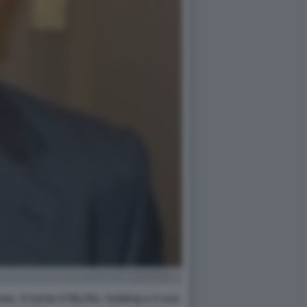
ioso. Il nome è Ma.Re. holding e il suo