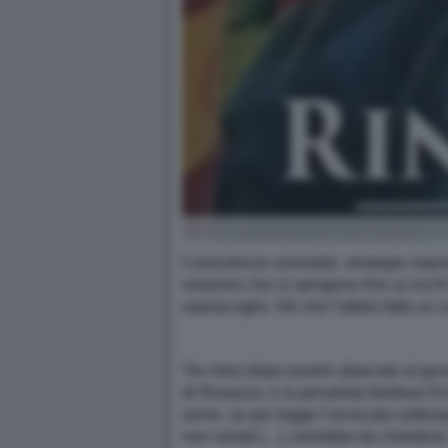
Consulenze aziendali, strategie impren
relazioni che si spingono fino ai ricc
sopracciglio. Né che l’abbia fatto un 
Tre mesi dopo essere sbarcato al gove
di Rosazza, e la penalista biellese E
serve, se per legge l’avvocato sottose
non isolati […], verrebbe da chiedersi: