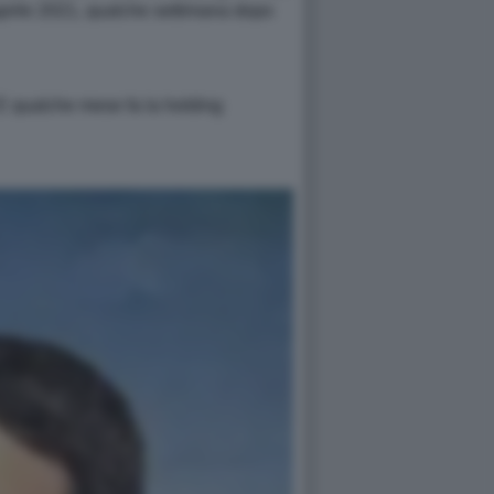
l’aprile 2021, qualche settimana dopo
 E qualche mese fa la holding