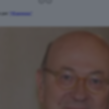
zo per
“l’Espresso”