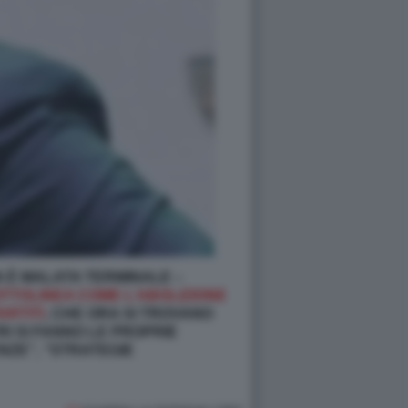
IA È MALATA TERMINALE –
TTOLINEA COME L’ABOLIZIONE
ARTITI
, CHE ORA SI TROVANO
TRI SI FANNO LE PROPRIE
NZE”, “STRATEGIE