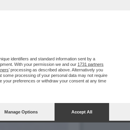
que identifiers and standard information sent by a
lopment. With your permission we and our
1731 partners
tners
’ processing as described above. Alternatively you
at some processing of your personal data may not require
nge your preferences or withdraw your consent at any time
Manage Options
Accept All