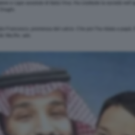
tore e capo assoluto di Italia Viva. Ha costituito la società nel
 Draghi.
glio Francesco, promessa del calcio. Che poi l’ha ridata a papà.
tà: Ma.Re. adv.