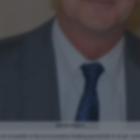
SERGIO RIZZO 9
o di un partito si faccia la propria holding personale è un po’ cur