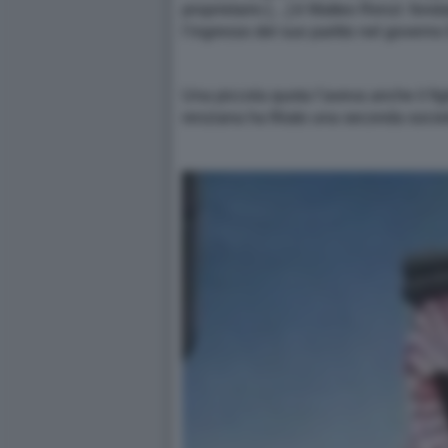
proprietario […] è Matteo Renzi: fonda
l’ingresso del suo partito nel governo
Una piccola quota l’aveva anche il fi
renziana ha filiato una seconda socie