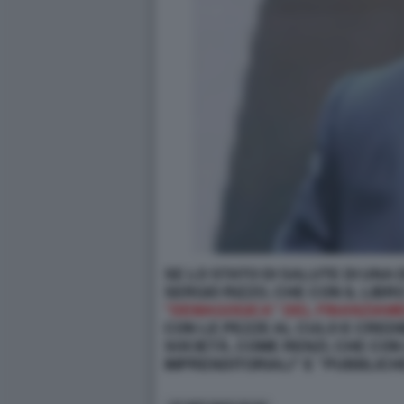
SE LO STATO DI SALUTE DI UNA 
SERGIO RIZZO, CHE CON IL LIBR
“DEMAGOGICA” DEL FINANZIAME
CON LE PEZZE AL CULO E CREDIBI
SOCIETÀ, COME RENZI, CHE CON
IMPRENDITORIALI” E “PUBBLICH