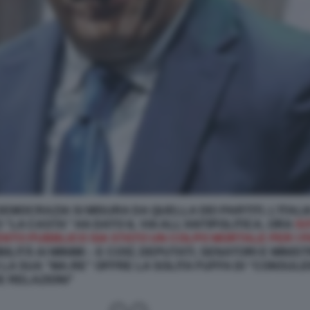
DEMOCRAZIA SI MISURA DA QUELLA DEI PARTITI, L’ITAL
O “LA CASTA” HA DATO IL VIA ALL’ANTIPOLITICA, ORA
SO
NTO PUBBLICO SIA STATO UN COLPO MORTALE PER I P
LITÀ AI MINIMI – E COSÌ, DEPUTATI, SENATORI E MINIS
 LA SUA “MA.RE” OFFRE LA SOLITA FUFFA DI “CONSULE
E RELAZIONI”