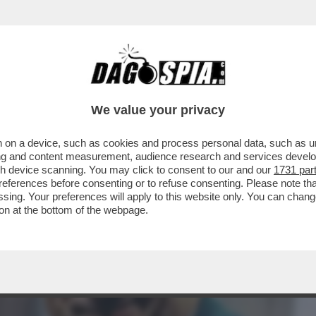
We value your privacy
 on a device, such as cookies and process personal data, such as uni
ising and content measurement, audience research and services deve
gh device scanning. You may click to consent to our and our
1731 par
ferences before consenting or to refuse consenting. Please note th
essing. Your preferences will apply to this website only. You can cha
on at the bottom of the webpage.