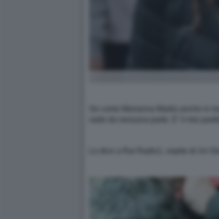
Se come Marianna Madia anche io lasc
vado da nessuna parte. E’ il mio part
Lo dice a Rai Radio1, ospite di Un Gio