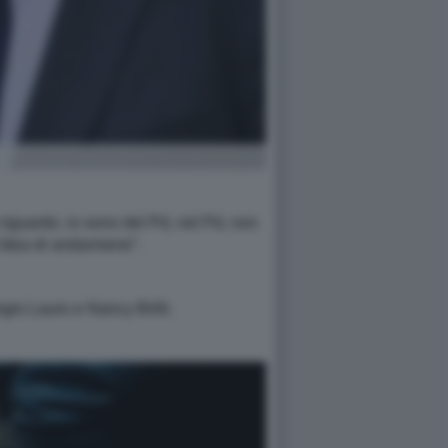
iguardo, io sono del Pd, nel Pd, non
’idea di andarmene”.
gio Lauro e Nancy Brilli.