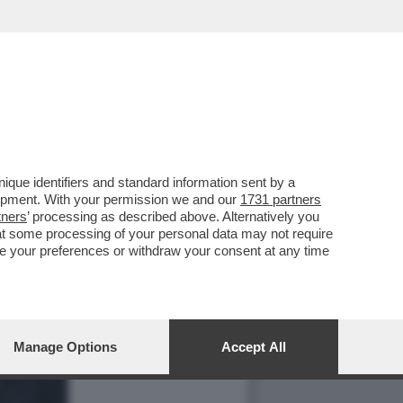
que identifiers and standard information sent by a
lopment. With your permission we and our
1731 partners
tners
’ processing as described above. Alternatively you
at some processing of your personal data may not require
nge your preferences or withdraw your consent at any time
Manage Options
Accept All