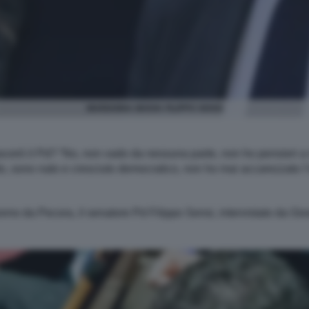
MARIANNA MADIA FILIPPO SENSI
erò il Pd? “No, non vado da nessuna parte, non ho pensieri a r
ito, sono nato e cresciuto democratico, non ho mai accarezzato l
rno da Pecora, il senatore Pd Filippo Sensi, intervistato da Gior