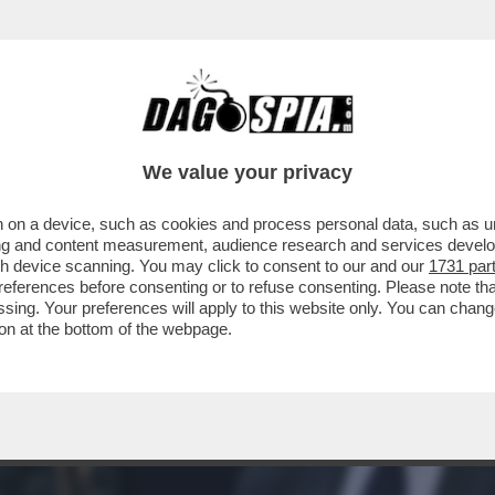
We value your privacy
 on a device, such as cookies and process personal data, such as uni
ising and content measurement, audience research and services deve
gh device scanning. You may click to consent to our and our
1731 par
ferences before consenting or to refuse consenting. Please note th
essing. Your preferences will apply to this website only. You can cha
on at the bottom of the webpage.