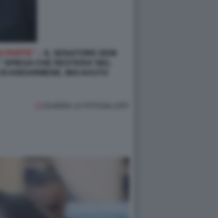
A PARTE” –
IL SENATORE DEM
” SPIEGA CHE RESTERA’ NEL
 DI ANDARMENE, MAI AVUTO
GUARDA LA FOTOGALLERY