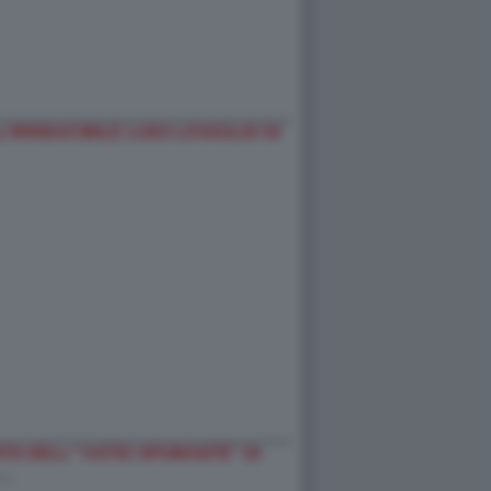
’IRRIDUCIBILE LUIGI LOVAGLIO DI
A DELL'''ASTIO SPUMANTE'' DI
-…