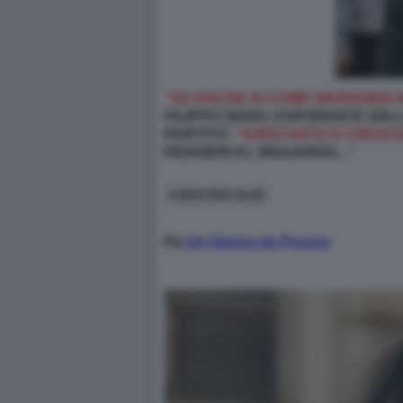
“SE ANCHE IO COME MARIANNA 
FILIPPO SENSI, ESPONENTE DEL
PARTITO:
“SONO NATO E CRESC
PENSIERI AL RIGUARDO...”
5 MAG 2026 16:28
Da
Un Giorno da Pecora