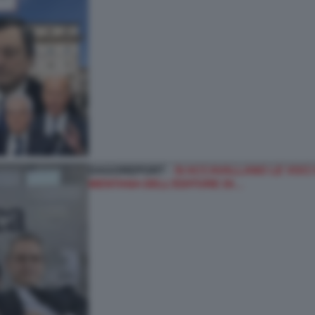
DAGOREPORT -
SI ACCAVALLANO LE VOCI
MENTANA DELL’EDITORE DI…