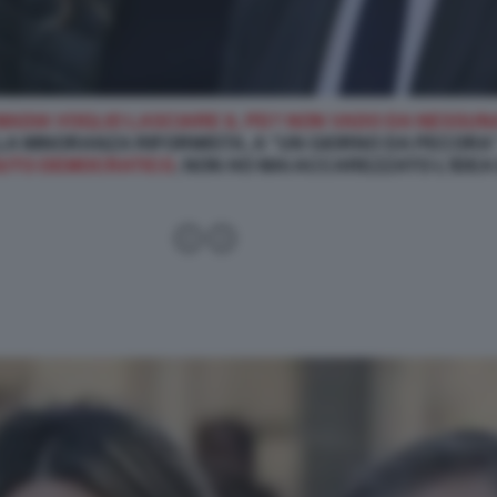
MADIA VOGLIO LASCIARE IL PD? NON VADO DA NESSUN
LA MINORANZA RIFORMISTA, A “UN GIORNO DA PECORA
IUTO DEMOCRATICO
, NON HO MAI ACCAREZZATO L’IDEA