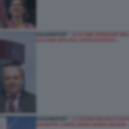
DAGOREPORT -
LE ULTIME SPERANZE DELL
SALVARE MPS DALL’OPAS DI INTESA…
DAGOREPORT –
LA STORIA MAI RACCONTAT
GIUSEPPE CONTE VERSO MARIO DRAGHI