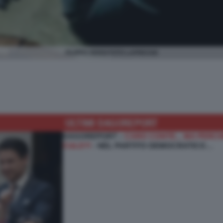
FILIPPO SENSI FOTO LAPRESSE
ULTIMI DAGOREPORT
DAGOREPORT –
CARO CONTE... MA PERCHÉ
CULO?!
- NEL PARTITO DEMOCRATICO…