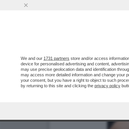
We and our
1731 partners
store and/or access information
device for personalised advertising and content, advert
may use precise geolocation data and identification throu
may access more detailed information and change your pre
your consent, but you have a right to object to such proc
by returning to this site and clicking the
privacy policy
butt