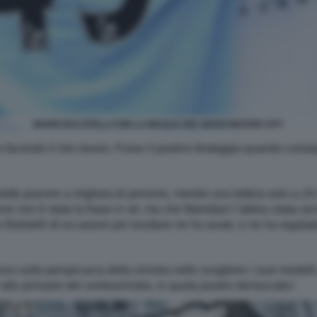
MARIO BALOTELLI CON LA MAGLIA DEL MANCHESTER CITY
 facendo il mio lavoro. Forse il postino festeggia quando conseg
mette piacere a migliaia di persone, mentre una lettera solo a c
zione non è stata la frase in sé, ma che Mamdani l’abbia citata se
e Balotelli di occasioni per esultare ne ha avute, e ne ha regala
 sulla perspicacia della sinistra nello scegliere i suoi modelli
alle primarie del centrosinistra, in quota postini democratici