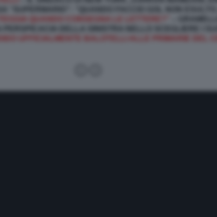
SA “SUPERMARIO”: “QUANDO FACCIO GOL NON ESULTO,
STEGGIA QUANDO CONSEGNA LE LETTERE?”
– GRAMELL
ERSPICACIA DELLA SINISTRA NELLO SCEGLIERE I SUOI
IDO UFFICIALMENTE BALOTELLI ALLE PRIMARIE DEL C