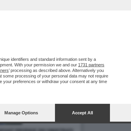
que identifiers and standard information sent by a
lopment. With your permission we and our
1731 partners
tners
’ processing as described above. Alternatively you
at some processing of your personal data may not require
nge your preferences or withdraw your consent at any time
Manage Options
Accept All
FANT PRODIGE DEI SINISTRATI