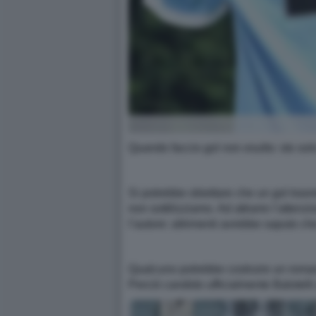
Quando faccio gol non esulto: sto solo
Si potrebbe obiettare che un gol tras
non sottilizziamo. Ad attrarre l’atten
l’autore: altrimenti avrebbe saputo ch
Qualcuno potrebbe costruire un romanzo
Perciò candido ufficialmente Balotelli 