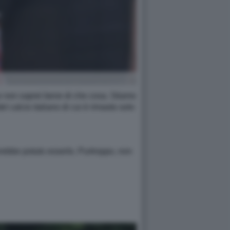
se non saprei bene di che cosa. Stiamo
l calcio italiano di cui è rimasto solo
vrebbe potuto esserlo. Purtroppo, non