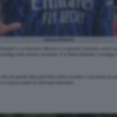
ZOHRAN MAMDANI
 Balotelli in un discorso ufficiale è un grande momento, anche 
odige della sinistra mondiale. E di Mario Balotelli, il prodige de
dei più grandi attaccanti della storia recente» e accidenti se a
 si è preoccupato di informare Mamdani.