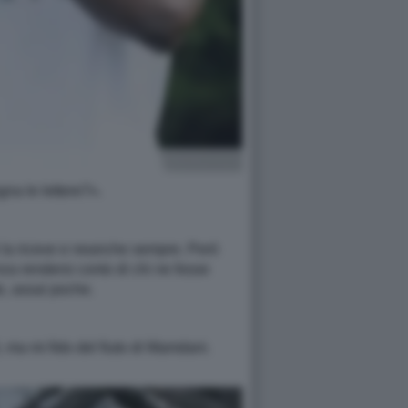
na le lettere?».
hi la riceve e neanche sempre. Però
nza rendersi conto di chi ne fosse
te, assai poche.
, ma mi fido del fiuto di Mamdani.