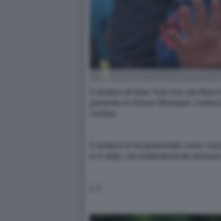
Il sindaco di New York che cita Mario
parlando di Zohran Mamdani, l’enfant pr
l’enfant.
Il sindaco lo ha presentato come «uno 
lo è stato, ma evidentemente nessuno
[...]