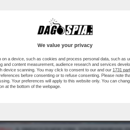
We value your privacy
 on a device, such as cookies and process personal data, such as uni
ising and content measurement, audience research and services deve
gh device scanning. You may click to consent to our and our
1731 par
ferences before consenting or to refuse consenting. Please note th
essing. Your preferences will apply to this website only. You can cha
on at the bottom of the webpage.
TELLI
– IL SINDACO DI NEW YORK, ZOHRAN MAMDANI, EN