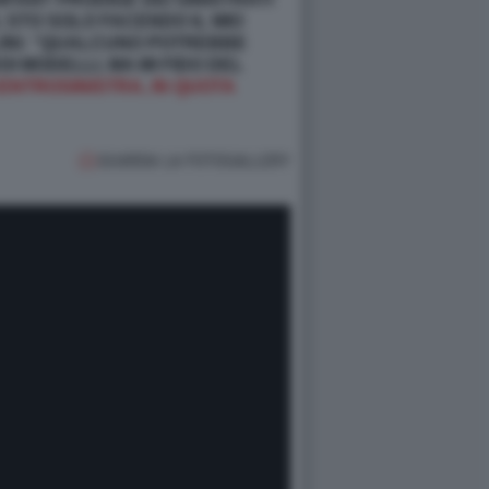
 STO SOLO FACENDO IL MIO
INI: “QUALCUNO POTREBBE
 MODELLI, MA MI FIDO DEL
ENTROSINISTRA, IN QUOTA
GUARDA LA FOTOGALLERY