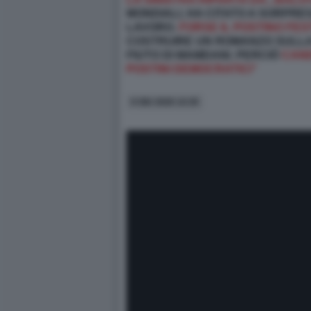
MONDIALI, HA CITATO A SORPRE
LAVORO.
FORSE IL POSTINO FE
COSTRUIRE UN ROMANZO SULLA P
FIUTO DI MAMDANI. PERCIÒ
CAND
POSTINI DEMOCRATICI”
6 GIU 2026 14:30