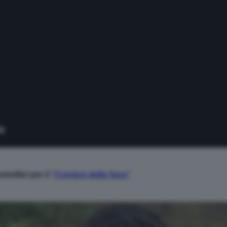
amellini per il
“Corriere della Sera”