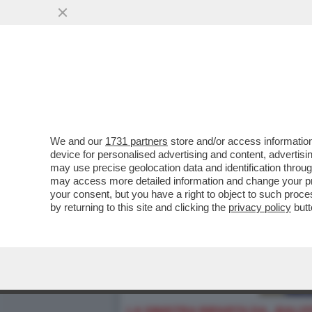
We and our
1731 partners
store and/or access information
device for personalised advertising and content, advert
may use precise geolocation data and identification throu
may access more detailed information and change your pre
your consent, but you have a right to object to such proc
by returning to this site and clicking the
privacy policy
butt
LA SINISTRA RIPARTA DA...BALO