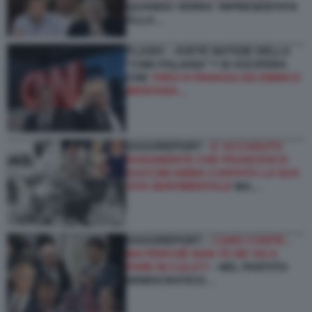
QUANDO VERRA' RIPRESENTATA
ALLA…
FLASH! – AVETE NOTIZIE DELLA
“CNN ITALIANA”? SI VOCIFERA
CHE
THEO KYRIAKOU ED ENRICO
MENTANA…
DAGOREPORT -
E’ ACCADUTO
RARAMENTE CHE FRANCESCO
GUCCINI ABBIA CANTATO LA SUA
VITA SENTIMENTALE
MA…
DAGOREPORT –
CARO CONTE...
MA PERCHÉ NON TE NE VAI A
FARE IN CULO?!
- NEL PARTITO
DEMOCRATICO…