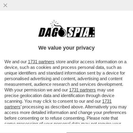
We value your privacy
We and our
1731 partners
store and/or access information on a
device, such as cookies and process personal data, such as
unique identifiers and standard information sent by a device for
personalised advertising and content, advertising and content
measurement, audience research and services development.
With your permission we and our
1731 partners
may use
precise geolocation data and identification through device
scanning. You may click to consent to our and our
1731
partners
’ processing as described above. Alternatively you may
access more detailed information and change your preferences
before consenting or to refuse consenting. Please note that
some processing of your personal data may not require your
FLASH! -
CARI FRATELLINI D’ITALIA, SMETTETELA DI
consent, but you have a right to object to such processing. Your
CORTEGGIARE CARLETTO CALENDA
: CON L’ARMATA