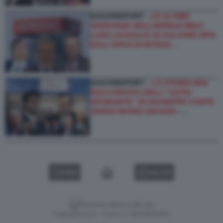
DAGOREPORT -
LE ULTIME
SPERANZE DELL’IRRIDUCIBILE
LUIGI LOVAGLIO DI SALVARE MPS
DALL’OPAS DI INTESA…
DAGOREPORT –
LA STORIA MAI
RACCONTATA DELL'''ASTIO
SPUMANTE'' DI GIUSEPPE CONTE
VERSO MARIO DRAGHI
-…
VIDEO
GALLERY
Versione classica del sito
Dagospia S.p.A. - P.iva e c.f. 06163551002