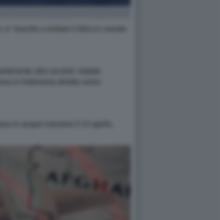
, e' riuscita a evitare il blocco navale
artenente alla societa' statale
ova in Indonesia diretta verso
ava in acque iraniane il 13 aprile,