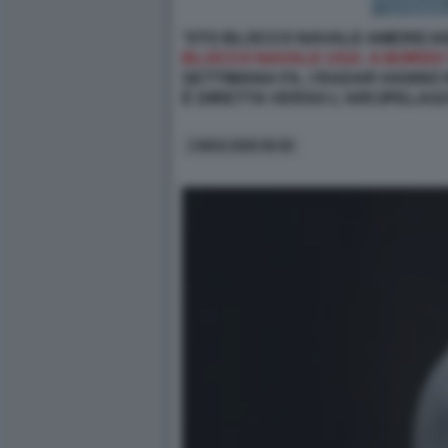
'STO BLOCCO NAVALE AMERICAN
BLOCCO NAVALE USA: A BORDO TR
SETTIMANA FA, I RADAR HANNO 
È DIRETTA VERSO L'ARCIPELAGO 
3 MAG 2026 09:36