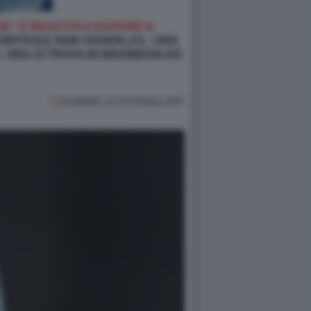
" È RIUSCITA A EVITARE IL
DIFFICILE NON VEDERLA!) - UNA
 ORA SI TROVA IN INDONESIA ED
GUARDA LA FOTOGALLERY