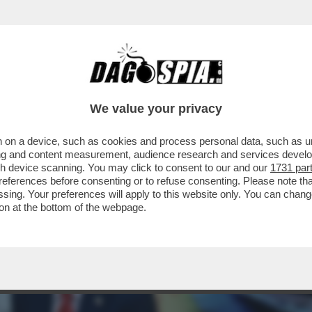
We value your privacy
 on a device, such as cookies and process personal data, such as uni
ising and content measurement, audience research and services deve
gh device scanning. You may click to consent to our and our
1731 par
ferences before consenting or to refuse consenting. Please note th
essing. Your preferences will apply to this website only. You can cha
on at the bottom of the webpage.