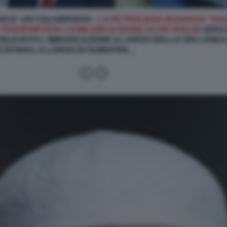
O E' UN COLABRODO! -
LA PETROLIERA IRANIANA "HUGE
ASPORTAVA 1.9 MILIONI DI BARILI DI PETROLIO!
(ERA 
RILEVATO L'IMBARCAZIONE A LARGO DELLO SRI LANKA.
DI RIAU, A LARGO DI SUMATRA...