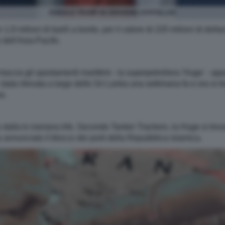
DONALD TRUMP IN VERSIONE AYATOLLAH
,9 milioni di barili a bordo, per il valore di 220 milioni di dollari
 dell'Asia-Pacifo.
raccia gli spostamenti marittimi - la superpetroliera 'Huge' - app
tata rilevata a largo dello Sri Lanka una settimana fa e ora si tr
a.
e dalla tv iraniana Irib. Secondo Tanker Trackers, la Huge si trov
a annunciato il blocco dei porti della Repubblica islamica.