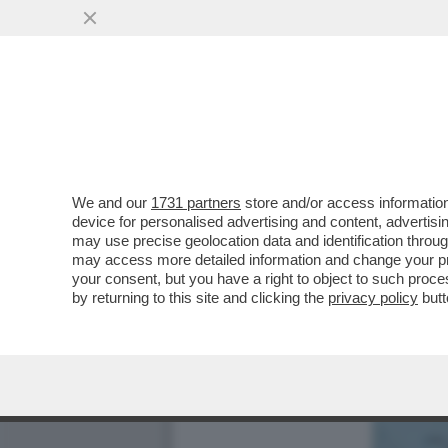
We and our
1731 partners
store and/or access information
device for personalised advertising and content, advert
may use precise geolocation data and identification throu
may access more detailed information and change your pre
your consent, but you have a right to object to such proc
by returning to this site and clicking the
privacy policy
butt