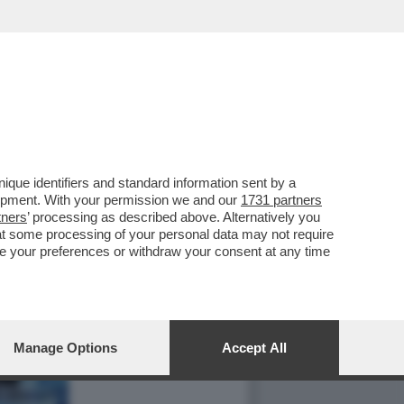
que identifiers and standard information sent by a
lopment. With your permission we and our
1731 partners
tners
’ processing as described above. Alternatively you
at some processing of your personal data may not require
nge your preferences or withdraw your consent at any time
Manage Options
Accept All