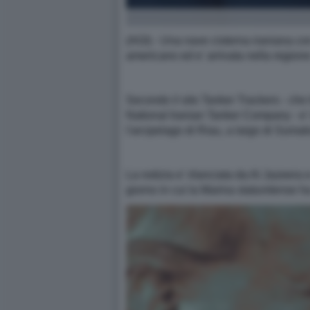
(AGI) - Una nave cisterna iraniana con 1
americano ed e' arrivata nella regione
Secondo il sito Tanker Trackers - che t
National Iranian Tanker Company - e' s
l'arcipelago di Riau, a largo di Sumatr
La notizia e' rilanciata da Al Jazeera 
giorno in cui la Marina statunitense h