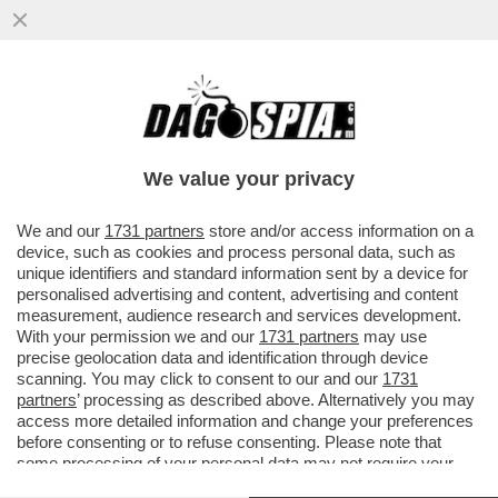
We value your privacy
We and our
1731 partners
store and/or access information on a
device, such as cookies and process personal data, such as
unique identifiers and standard information sent by a device for
personalised advertising and content, advertising and content
measurement, audience research and services development.
With your permission we and our
1731 partners
may use
precise geolocation data and identification through device
scanning. You may click to consent to our and our
1731
LO STRETTO INDISPENSABILE! –
TRUMP LANCIA IL
partners
’ processing as described above. Alternatively you may
PIANO “PROJECT FREEDOM”, PER “LIBERARE” LE
access more detailed information and change your preferences
NAVI BLOCCATE A HORMUZ
– LA REPLICA DI
before consenting or to refuse consenting. Please note that
TEHERAN: “QUALSIASI INTERFERENZA AMERICANA
some processing of your personal data may not require your
NELLO STRETTO SARÀ CONSIDERATA UNA
consent, but you have a right to object to such processing. Your