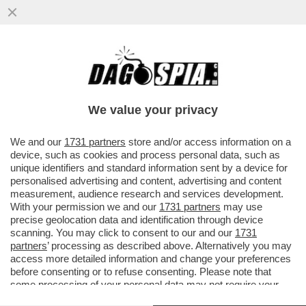
We value your privacy
We and our
1731 partners
store and/or access information on a
device, such as cookies and process personal data, such as
unique identifiers and standard information sent by a device for
personalised advertising and content, advertising and content
measurement, audience research and services development.
With your permission we and our
1731 partners
may use
precise geolocation data and identification through device
LE TORSIONI IMPOSSIBILI DELLA GIORGIA DEI DUE
scanning. You may click to consent to our and our
1731
MONDI
– PER MELONI L’INCONTRO CON IL
partners
’ processing as described above. Alternatively you may
access more detailed information and change your preferences
SEGRETARIO DI STATO USA, MARCO RUBIO, SI FA
before consenting or to refuse consenting. Please note that
ANCORA PIÙ INSIDIOSO DOPO IL NUOVO ATTACCO
some processing of your personal data may not require your
DELL’EX AMICO TRUMP AL PAPA.
STAVOLTA LA
consent, but you have a right to object to such processing. Your
DUCETTA È RIMASTA IN SILENZIO E NON HA