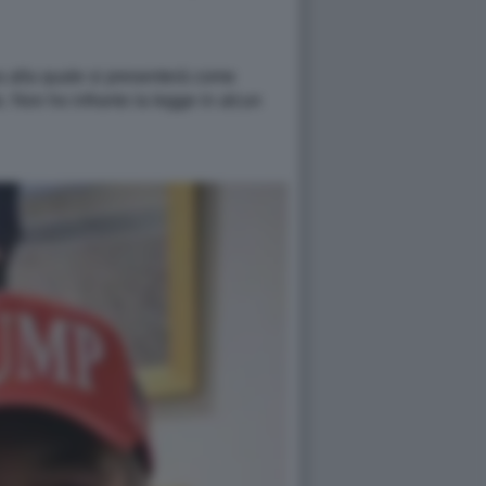
a alla quale si presenterà come
. Non ho infranto la legge in alcun