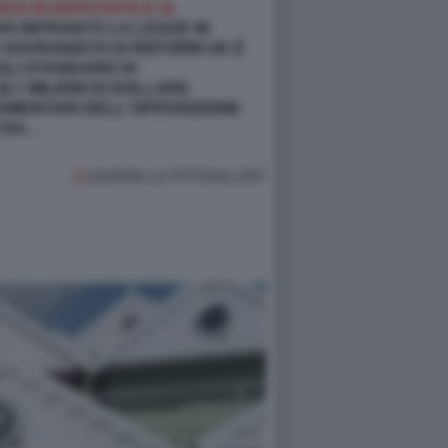
CO DI DEPUTATO E SI
HO INFRANTO LA LEGGE IN
 SOVRANISTA DI REFORM UK È
GLI STANDARD DI
,7 MILIONI DI DOLLARI)
LAMENTARI DELL'OPPOSIZIONE
I DA…
GUARDA LA FOTOGALLERY