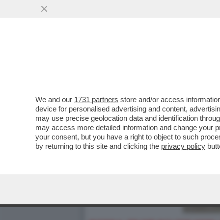
We and our
1731 partners
store and/or access information
device for personalised advertising and content, advert
may use precise geolocation data and identification throu
may access more detailed information and change your pre
your consent, but you have a right to object to such proc
by returning to this site and clicking the
privacy policy
butt