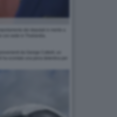
mportamento dei deputati in merito a
ute con sede in Thailandia.
provenienti da George Cottrell, un
niti ha scontato una pena detentiva per