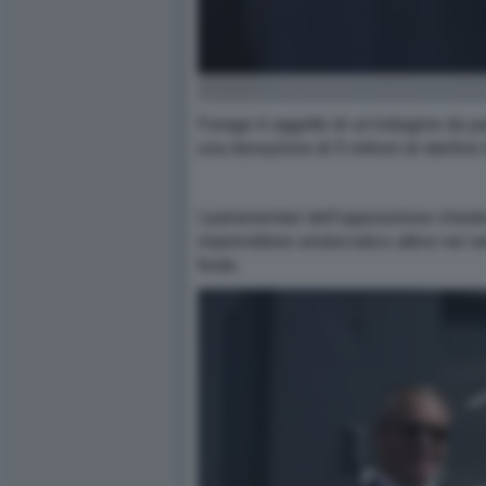
Farage è oggetto di un'indagine da pa
una donazione di 5 milioni di sterline 
I parlamentari dell'opposizione chiedo
imprenditore aristocratico attivo nei s
frode.