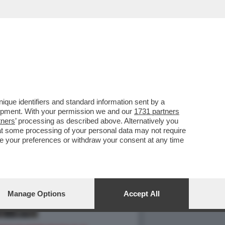
que identifiers and standard information sent by a
lopment. With your permission we and our
1731 partners
tners
’ processing as described above. Alternatively you
at some processing of your personal data may not require
nge your preferences or withdraw your consent at any time
Manage Options
Accept All