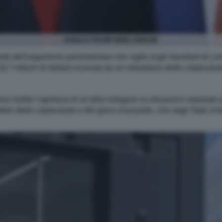
DONALD TRUMP NIGEL FARAGE
rte dell'organismo parlamentare che vigila sugli standard di co
(6,7 milioni di dollari) ricevuta da un miliardario delle criptoval
no inoltre l'apertura di un'altra indagine su donazioni separate 
ettori delle criptovalute e del gioco d'azzardo, che negli Stati U