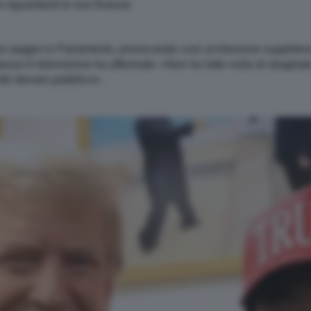
 riguardanti le sue finanze.
uo seggio in Parlamento, provocando così un'elezione suppletiv
ssa in televisione ha affermato: «Non ho fatto nulla di sbagliato
del denaro pubblico».