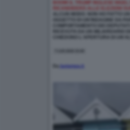
BOOM! IL TRUMP INGLESE NIGEL
RICANDIDERÀ ALLE ELEZIONI SU
ALCUN MODO. NON HO FATTO UN
OGGETTO DI UN'INDAGINE DA P
COMPORTAMENTO DEI DEPUTATI IN 
RICEVUTA DA UN MILIARDARIO D
CHIEDONO L'APERTURA DI UN'A
7 LUG 2026 15:49
Da
lastampa.it