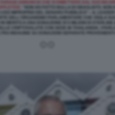
 FARAGE ANNUNCIA CHE SI DIMETTERÀ DAL SUO INCARI
PPLETIVE:
“NON HO FATTO NULLA DI SBAGLIATO. NON 
 USO IMPROPRIO DEL DENARO PUBBLICO” – IL LEADER
ARTE DELL'ORGANISMO PARLAMENTARE CHE VIGILA SU
MERITO A UNA DONAZIONE DI 5 MILIONI DI STERLINE (6
ELLE CRIPTOVALUTE CON SEDE IN THAILANDIA. I PAR
LTRA INDAGINE SU DONAZIONI SEPARATE PROVENIENT