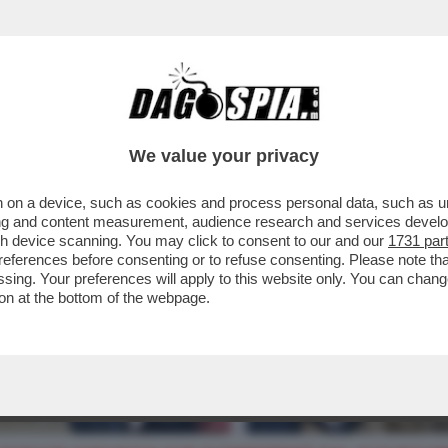
We value your privacy
 on a device, such as cookies and process personal data, such as uni
ising and content measurement, audience research and services deve
gh device scanning. You may click to consent to our and our
1731 par
ferences before consenting or to refuse consenting. Please note th
essing. Your preferences will apply to this website only. You can cha
on at the bottom of the webpage.