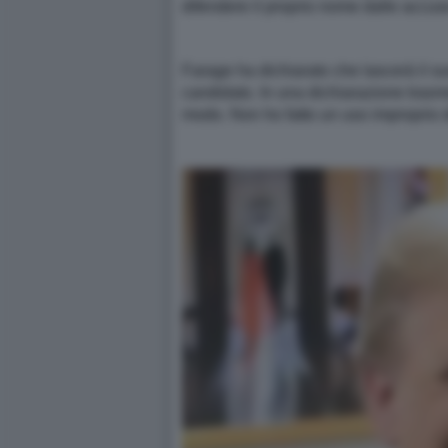
difendere il proprio nome dalle accuse
Farage ha dichiarato che lascerà il s
candidato. In una dichiarazione trasme
modo. Non ho fatto un uso improprio 