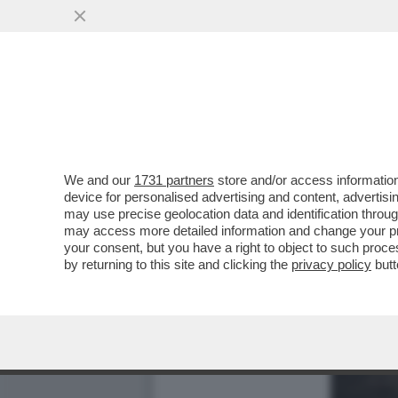
We and our
1731 partners
store and/or access information
device for personalised advertising and content, advert
may use precise geolocation data and identification throu
may access more detailed information and change your pre
your consent, but you have a right to object to such proc
by returning to this site and clicking the
privacy policy
butt