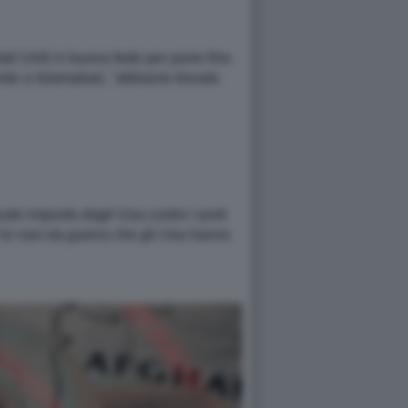
ati Uniti in buona fede per porre fine
ordo a Islamabad, "abbiamo trovato
le imposto dagli Usa contro i porti
5 le navi da guerra che gli Usa hanno