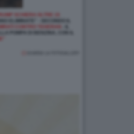
TRUMP SCHIERA OLTRE 15
O ELIMINATE" - SECONDO IL
 MIRATI CONTRO TEHERAN
- IL
LA POMPA DI BENZINA, CON IL
E”
GUARDA LA FOTOGALLERY