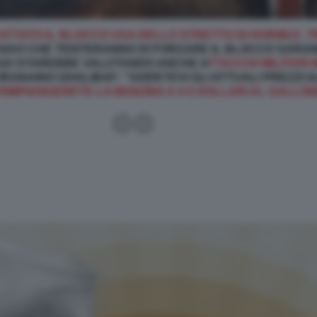
CATTATO IL BLOCCO USA DELLO STRETTO DI HORMUZ. 
NAVI CHE TENTERANNO DI FORZARE IL BLOCCO SARANN
LAGO STAREBBE VALUTANDO ANCHE A
TTACCHI MILITARI
ANAINO GHALIBAF: "GODETEVI GLI ATTUALI PREZZI AL
RIMPIANGERETE LA BENZINA A 4-5 DOLLARI AL GALLON