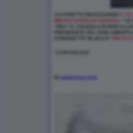
LO STRETTO NECESSARIO!
E’ S
IMBARCAZIONI DA GUERRA:
"LE 
“WSJ” IL CALIGOLA DI MAR-A-
PRESIDENTE DEL PARLAMENTO IR
COSIDDETTO 'BLOCCO'
PRESTO 
13 APR 2026 18:20
Da
adnkronos.com