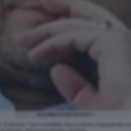
MOHAMMAD BAQER GHALIBAF 3
" di benzina, "con il cosiddetto 'blocco' presto rimpiangerete la b
to di Teheran, Mohammad Bagher Ghalibaf.