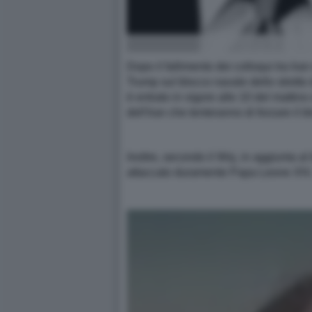
Dopo il fallimento dei colloqui tra Ir
Trump sul blocco navale dello stretto 
è entrato in vigore alle 10 del mattino
dell'Iran che tenteranno di forzare il b
Inoltre, secondo il Wsj, in aggiunta a
attaccato duramente Papa Leone XIV, 're