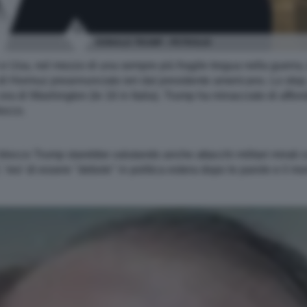
DONALD TRUMP - PETROLIO
an e Usa, nel mezzo di una sempre più fragile tregua nella guerra,
di Hormuz preannunciato ieri dal presidente americano. Lo stop, in
 ora di Washington (le 16 in Italia). Trump ha minacciato di affo
locco.
l blocco Trump starebbe valutando anche attacchi militari mirati
o' di essere "debole" in politica estera dopo le parole e il moni