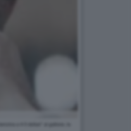
enzina a 4-5 dollari" al gallone, la