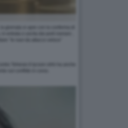
 la giornata si apre con la conferma di
 entrata o uscita dai porti iraniani ,
ndare "le navi da attacco veloce"
 contro Teheran.Il tycoon ohhi ha anche
to sul conflitto in corso.