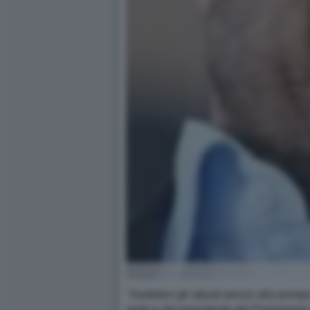
"Godetevi gli attuali prezzi alla pompa
replica del presidente del Parlamen