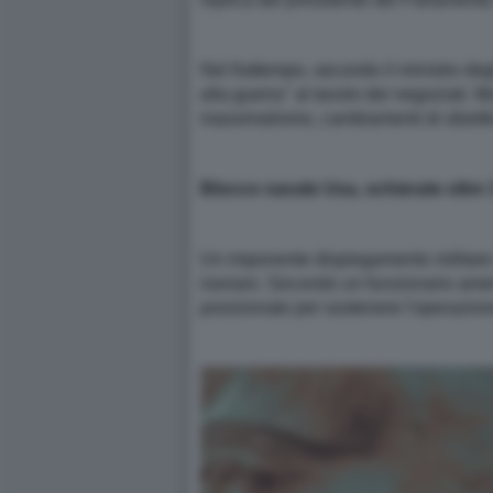
Nel frattempo, secondo il ministro degl
alla guerra" al tavolo dei negoziati
massimalismo, cambiamenti di obiettiv
Blocco navale Usa, schierate oltre 
Un imponente dispiegamento militare s
iraniani. Secondo un funzionario ameri
posizionato per sostenere l'operazion