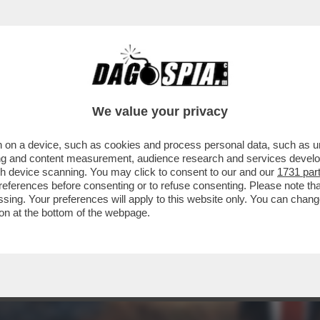
We value your privacy
 on a device, such as cookies and process personal data, such as uni
ising and content measurement, audience research and services deve
gh device scanning. You may click to consent to our and our
1731 par
ferences before consenting or to refuse consenting. Please note th
essing. Your preferences will apply to this website only. You can cha
on at the bottom of the webpage.