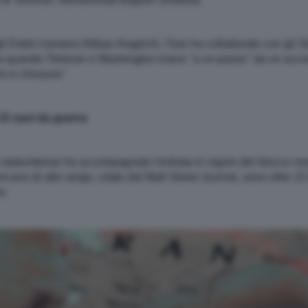
i Esteri iraniano Abbas Araghchi, l'Iran ha collaborato con gli St
. Ma quando Teheran e Washington erano "a un passo" da un acc
i e chiusura".
15 navi da guerra
tatunitense ha accompagnato l'entrata in vigore del blocco nava
cano di alto rango, citato dal Wall Street Journal, sono oltre 1
e.