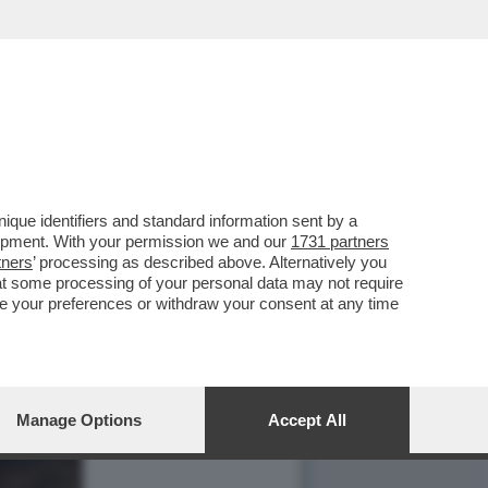
que identifiers and standard information sent by a
lopment. With your permission we and our
1731 partners
tners
’ processing as described above. Alternatively you
at some processing of your personal data may not require
nge your preferences or withdraw your consent at any time
Manage Options
Accept All