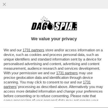
We value your privacy
We and our
1731 partners
store and/or access information on a
device, such as cookies and process personal data, such as
unique identifiers and standard information sent by a device for
personalised advertising and content, advertising and content
measurement, audience research and services development.
With your permission we and our
1731 partners
may use
precise geolocation data and identification through device
scanning. You may click to consent to our and our
1731
partners
’ processing as described above. Alternatively you may
access more detailed information and change your preferences
before consenting or to refuse consenting. Please note that
some processing of your personal data may not require your
consent, but you have a right to object to such processing. Your
VIDEO-FLASH! – DOV’È FINITA CLAUDIA CONTE?
LA