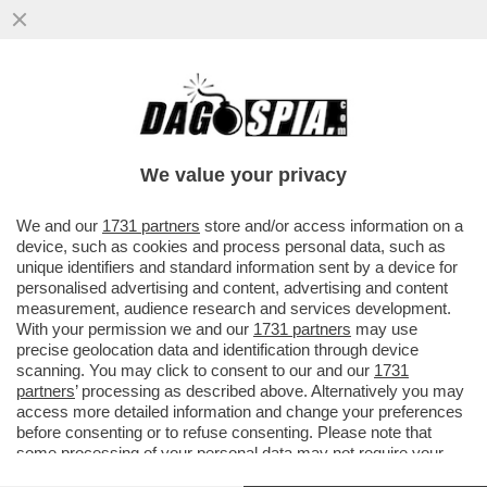
We value your privacy
We and our
1731 partners
store and/or access information on a
device, such as cookies and process personal data, such as
unique identifiers and standard information sent by a device for
personalised advertising and content, advertising and content
measurement, audience research and services development.
With your permission we and our
1731 partners
may use
precise geolocation data and identification through device
scanning. You may click to consent to our and our
1731
partners
’ processing as described above. Alternatively you may
access more detailed information and change your preferences
PARMITANO GRATTUGIATO: L'ASTRONAUTA DICE DI
before consenting or to refuse consenting. Please note that
SAPERE DEL CORONAVIRUS DA NOVEMBRE! -
some processing of your personal data may not require your
''DALLO SPAZIO SEGUIVAMO I PRIMI CONTAGI.
consent, but you have a right to object to such processing. Your
ERAVAMO AL CORRENTE DI QUESTO PROBABILE