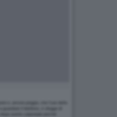
ram o, ancora peggio, che l'uso dello
 guardare il telefono, ci sfugge di
e dopo averlo calpestato perché