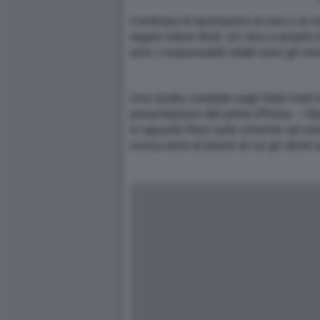
Centinaia di lacerazioni al viso o al 
organi interni feriti. Un vero e proprio
armi. I responsabili infatti sono gli i
Uno studio condotto negli Stati Uniti h
presentazione del primo iPhone - i dis
lo sguardo fisso sullo schermo ad esem
nuova serie di traumi di cui gli utent