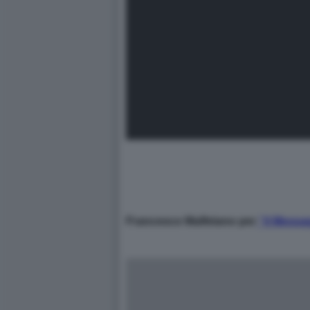
Francesco Malfetano per
“il Messa