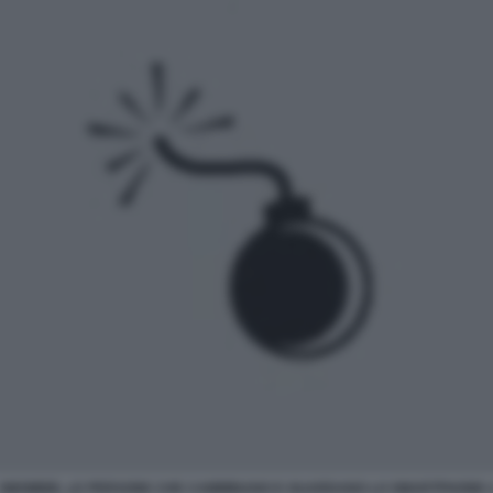
SMOMBIE, LE PERSONE CHE CAMMINANO E GUARDANO LO SMARTPHONE 