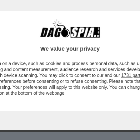
We value your privacy
 on a device, such as cookies and process personal data, such as uni
ising and content measurement, audience research and services deve
gh device scanning. You may click to consent to our and our
1731 par
ferences before consenting or to refuse consenting. Please note th
essing. Your preferences will apply to this website only. You can cha
on at the bottom of the webpage.
COLPA DELLO SMARTPHONE – LA PIRATA DELLA STRADA
SO: DAL 2007, QUANDO È STATO INTRODOTTO IL PRIMO 
UTO PERÒ, LÀ FUORI È PIENO DI ZOMBIE CHE CAMMINAN