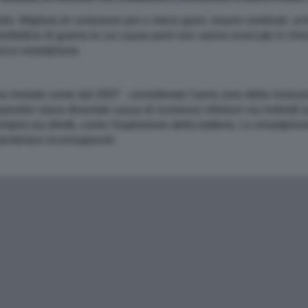
collo. Migliaia di contusioni più o meno gravi, traumi cerebrali, 
 bollettino di guerra le cui cause però non vanno ricercate in chis
nnocui smartphone.
a rivelato come dal 2007 - considerato l'anno zero della rivoluzio
positivi siano diventati causa di numerosi infortuni sia indirett
pio) sia diretti, come l'esplosione della batteria. Lo smartphone
i sembrano inconsapevoli.