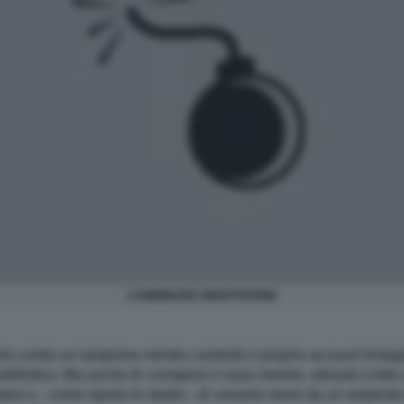
CAMMINARE SMARTPHONE
re contro un lampione mentre controlla il proprio account Instag
listico. Ma anche di «rompersi il naso mentre, sdraiati a letto a
si o - come riporta lo studio - di «essere morsi da un serpent