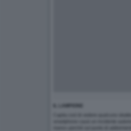
IL LAMPIONE
Capita così di vedere qualcuno sbatte
smartphone causi un incidente automobi
mano» perché sul punto di addormentar