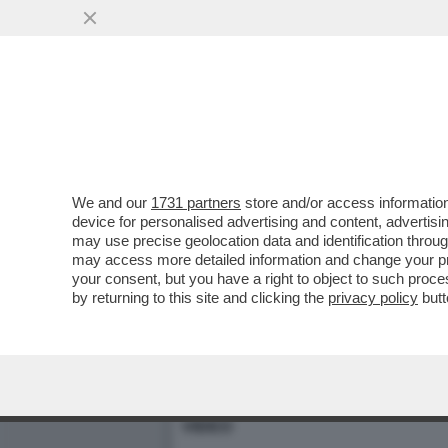
We and our
1731 partners
store and/or access information
device for personalised advertising and content, advert
may use precise geolocation data and identification throu
may access more detailed information and change your pre
your consent, but you have a right to object to such proc
by returning to this site and clicking the
privacy policy
butt
AUMENTANO GLI INCIDENTI? È 
ALLA GUIDA È SOLO L’ULTIMO CA
GLI INCIDENTI – NON SOLO IN A
VIDEO