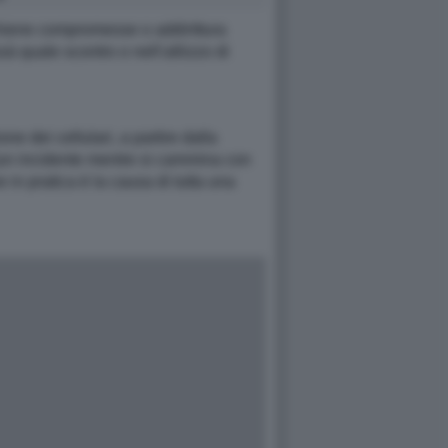
schiene compromesse o addirittura
sà quale scontro o nell'utilizzo di
ne dei cellulari, a partire dalla
i (un incidente mentre si cammina con
 in pratica è la causa di tutta una