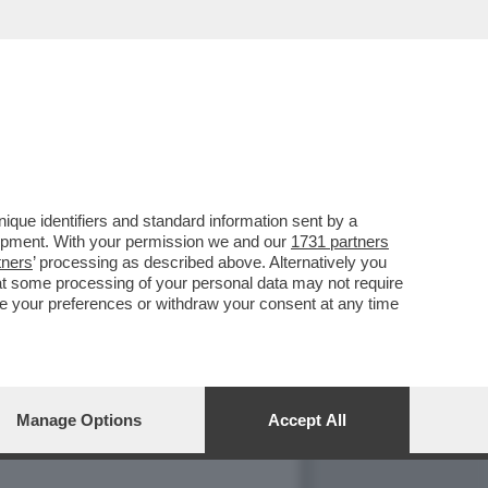
que identifiers and standard information sent by a
lopment. With your permission we and our
1731 partners
tners
’ processing as described above. Alternatively you
at some processing of your personal data may not require
nge your preferences or withdraw your consent at any time
 DI BRESCIA CHE CHATTAVA
Manage Options
Accept All
IPHONE, SI SONO MOLTIPLICATI
O E SBATTONO SUI LAMPIONI… -