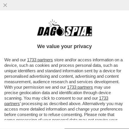
We value your privacy
We and our
1733 partners
store and/or access information on a
device, such as cookies and process personal data, such as
unique identifiers and standard information sent by a device for
personalised advertising and content, advertising and content
measurement, audience research and services development.
With your permission we and our
1733 partners
may use
precise geolocation data and identification through device
scanning. You may click to consent to our and our
1733
partners
’ processing as described above. Alternatively you may
LA SANITÀ CHE DISCRIMINA GLI UOMINI
– QUELLO
access more detailed information and change your preferences
ALLA PROSTATA È IL TUMORE PIÙ FREQUENTE TRA I
before consenting or to refuse consenting. Please note that
MASCHI, CON OLTRE 36MILA NUOVE DIAGNOSI
some processing of your personal data may not require your
L'ANNO IN ITALIA – ALMENO 20MILA PAZIENTI
consent, but you have a right to object to such processing. Your