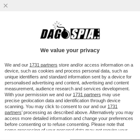
We value your privacy
We and our
1731 partners
store and/or access information on a
device, such as cookies and process personal data, such as
unique identifiers and standard information sent by a device for
personalised advertising and content, advertising and content
measurement, audience research and services development.
With your permission we and our
1731 partners
may use
"QUELLA DOMENICA DI NOVEMBRE IN CUI IL MIO
precise geolocation data and identification through device
scanning. You may click to consent to our and our
1731
CUORE SI FERMO’ PER 30 SECONDI…" - GIANCARLO
partners
’ processing as described above. Alternatively you may
ANTOGNONI MEMORIES A RADIO2: " IO COME TOTTI.
access more detailed information and change your preferences
ANCHE SE POTEVO ANDARE ALLA JUVE O ALLA
before consenting or to refuse consenting. Please note that
ROMA ALLA FINE HO SEMPRE SCELTO FIRENZE. LA
some processing of your personal data may not require your
FIORENTINA PER ME E' TUTTO” – IL TIFO DA BAMBINO
consent, but you have a right to object to such processing. Your
PER IL MILAN, IL MUNDIAL ’82, BEARZOT -