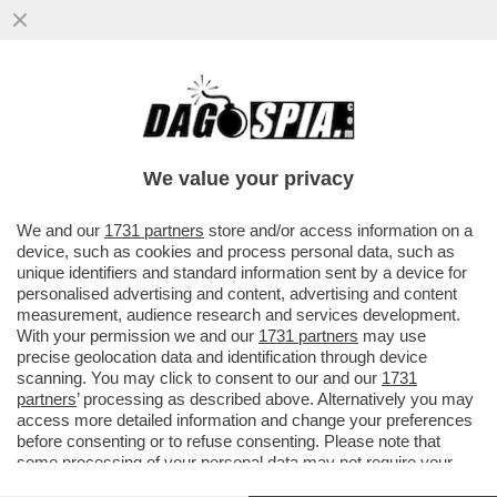
We value your privacy
We and our
1731 partners
store and/or access information on a
device, such as cookies and process personal data, such as
unique identifiers and standard information sent by a device for
personalised advertising and content, advertising and content
measurement, audience research and services development.
With your permission we and our
1731 partners
may use
precise geolocation data and identification through device
scanning. You may click to consent to our and our
1731
partners
’ processing as described above. Alternatively you may
access more detailed information and change your preferences
AVVISATE ABODI & LOTITO: NEL CASO IN CUI LA
before consenting or to refuse consenting. Please note that
POLITICA COMMISSARIERÀ LA FEDERCALCIO,
L’UEFA
some processing of your personal data may not require your
FA SAPERE CHE SARÀ REVOCATA L’ASSEGNAZIONE
consent, but you have a right to object to such processing. Your