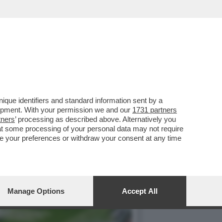
que identifiers and standard information sent by a
lopment. With your permission we and our
1731 partners
tners
’ processing as described above. Alternatively you
at some processing of your personal data may not require
nge your preferences or withdraw your consent at any time
Manage Options
Accept All